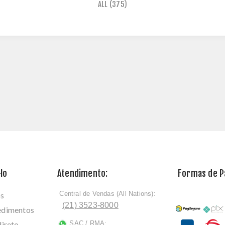
ALL
(375)
lo
Atendimento:
Formas de 
Central de Vendas (All Nations):
os
ﾠ
(21) 3523-8000
cedimentos
direto
SAC / RMA:
ﾠ