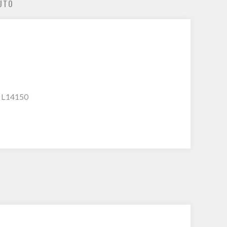
UTO
, L14150