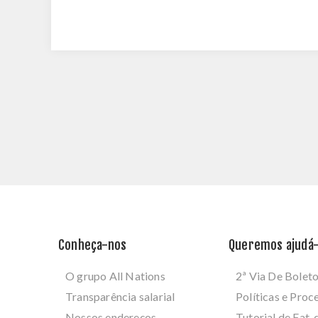
Conheça-nos
Queremos ajudá-
O grupo All Nations
2ª Via De Bolet
Transparência salarial
Políticas e Pro
Nossos endereços
Tutorial de Fat. 