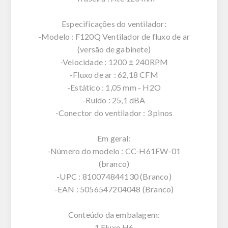
Especificações do ventilador:
-Modelo : F120Q Ventilador de fluxo de ar
(versão de gabinete)
-Velocidade : 1200 ± 240RPM
-Fluxo de ar : 62,18 CFM
-Estático : 1,05 mm - H2O
-Ruído : 25,1 dBA
-Conector do ventilador : 3 pinos
Em geral:
-Número do modelo : CC-H61FW-01
(branco)
-UPC : 810074844130 (Branco)
-EAN : 5056547204048 (Branco)
Conteúdo da embalagem:
1 Fluxo H6