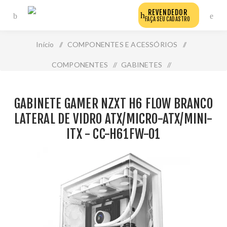
REVENDEDOR
FAÇA SEU CADASTRO
Início
/
COMPONENTES E ACESSÓRIOS
/
COMPONENTES
/
GABINETES
/
Gabinete Gamer Nzxt H6 Flow Branco Lateral de Vidro
GABINETE GAMER NZXT H6 FLOW BRANCO
Atx/Micro-Atx/Mini-Itx - Cc-H61fw-01
LATERAL DE VIDRO ATX/MICRO-ATX/MINI-
ITX - CC-H61FW-01