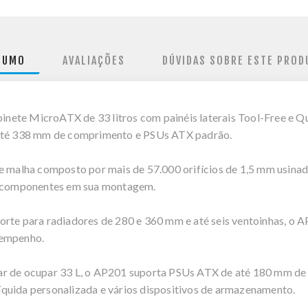
SUMO
AVALIAÇÕES
DÚVIDAS SOBRE ESTE PROD
ete MicroATX de 33 litros com painéis laterais Tool-Free e Qu
 até 338 mm de comprimento e PSUs ATX padrão.
de malha composto por mais de 57.000 orifícios de 1,5 mm usina
os componentes em sua montagem.
orte para radiadores de 280 e 360 mm e até seis ventoinhas, o A
sempenho.
pesar de ocupar 33 L, o AP201 suporta PSUs ATX de até 180 mm de
quida personalizada e vários dispositivos de armazenamento.