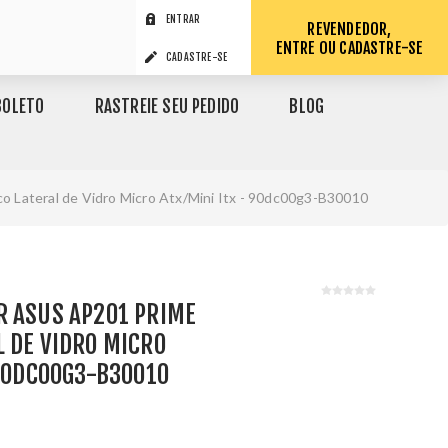
ENTRAR
REVENDEDOR,
ENTRE OU CADASTRE-SE
CADASTRE-SE
BOLETO
RASTREIE SEU PEDIDO
BLOG
 Lateral de Vidro Micro Atx/Mini Itx - 90dc00g3-B30010
R ASUS AP201 PRIME
 DE VIDRO MICRO
 90DC00G3-B30010
1