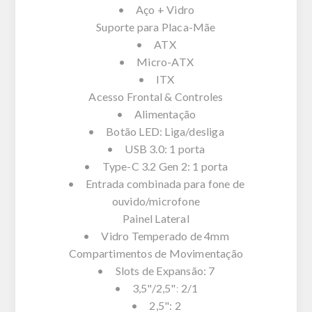
• Aço + Vidro
Suporte para Placa-Mãe
• ATX
• Micro-ATX
• ITX
Acesso Frontal & Controles
• Alimentação
• Botão LED: Liga/desliga
• USB 3.0: 1 porta
• Type-C 3.2 Gen 2: 1 porta
• Entrada combinada para fone de
ouvido/microfone
Painel Lateral
• Vidro Temperado de 4mm
Compartimentos de Movimentação
• Slots de Expansão: 7
• 3,5"/2,5": 2/1
• 2,5": 2