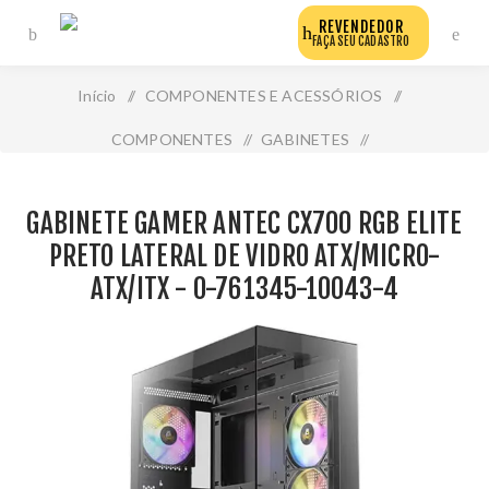
REVENDEDOR
FAÇA SEU CADASTRO
Início
/
COMPONENTES E ACESSÓRIOS
/
COMPONENTES
/
GABINETES
/
Gabinete Gamer Antec Cx700 Rgb Elite Preto Lateral de
GABINETE GAMER ANTEC CX700 RGB ELITE
Vidro Atx/Micro-Atx/Itx - 0-761345-10043-4
PRETO LATERAL DE VIDRO ATX/MICRO-
ATX/ITX - 0-761345-10043-4