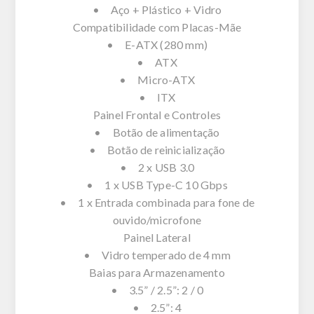
• Aço + Plástico + Vidro
Compatibilidade com Placas-Mãe
• E-ATX (280 mm)
• ATX
• Micro-ATX
• ITX
Painel Frontal e Controles
• Botão de alimentação
• Botão de reinicialização
• 2 x USB 3.0
• 1 x USB Type-C 10 Gbps
• 1 x Entrada combinada para fone de
ouvido/microfone
Painel Lateral
• Vidro temperado de 4 mm
Baias para Armazenamento
• 3.5” / 2.5”: 2 / 0
• 2.5”: 4