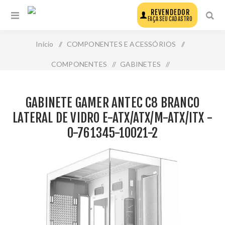
REVENDEDOR
FAÇA SEU CADASTRO
Início
/
COMPONENTES E ACESSÓRIOS
/
COMPONENTES
/
GABINETES
/
Gabinete Gamer Antec C8 Branco Lateral de Vidro E-
GABINETE GAMER ANTEC C8 BRANCO
Atx/Atx/M-Atx/Itx - 0-761345-10021-2
LATERAL DE VIDRO E-ATX/ATX/M-ATX/ITX -
0-761345-10021-2