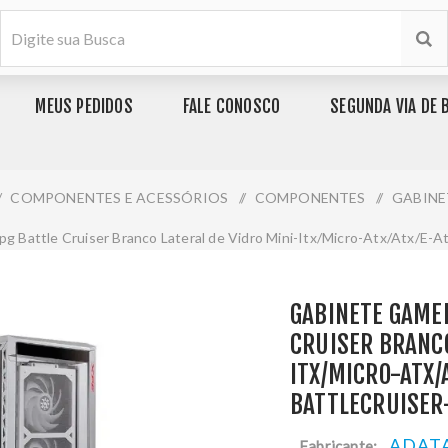
MEUS PEDIDOS
FALE CONOSCO
SEGUNDA VIA DE 
/
COMPONENTES E ACESSÓRIOS
/
COMPONENTES
/
GABINE
g Battle Cruiser Branco Lateral de Vidro Mini-Itx/Micro-Atx/Atx/E-A
GABINETE GAMER
CRUISER BRANCO
ITX/MICRO-ATX/
BATTLECRUISE
ADAT
Fabricante: