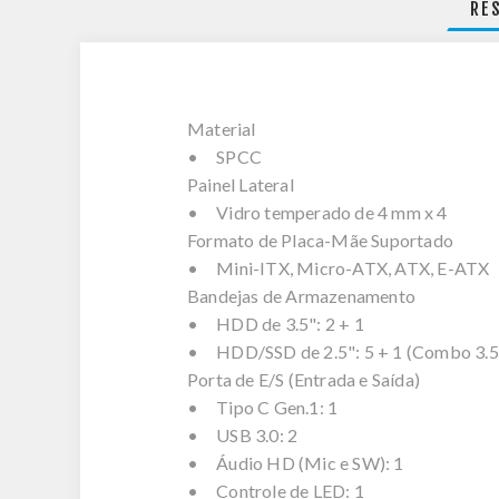
RE
Material
• SPCC
Painel Lateral
• Vidro temperado de 4 mm x 4
Formato de Placa-Mãe Suportado
• Mini-ITX, Micro-ATX, ATX, E-ATX
Bandejas de Armazenamento
• HDD de 3.5": 2 + 1
• HDD/SSD de 2.5": 5 + 1 (Combo 3.5"
Porta de E/S (Entrada e Saída)
• Tipo C Gen.1: 1
• USB 3.0: 2
• Áudio HD (Mic e SW): 1
• Controle de LED: 1