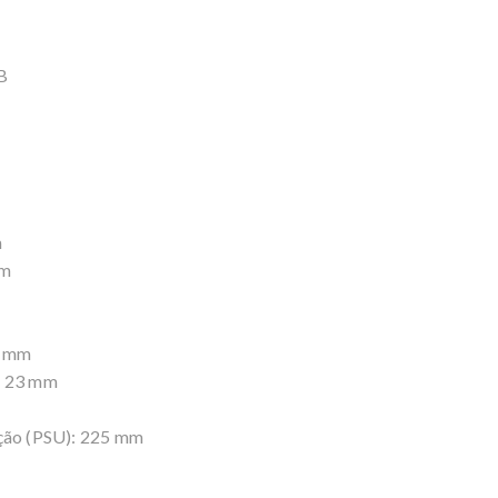
B
B
m
mm
5 mm
a: 23 mm
ção (PSU): 225 mm