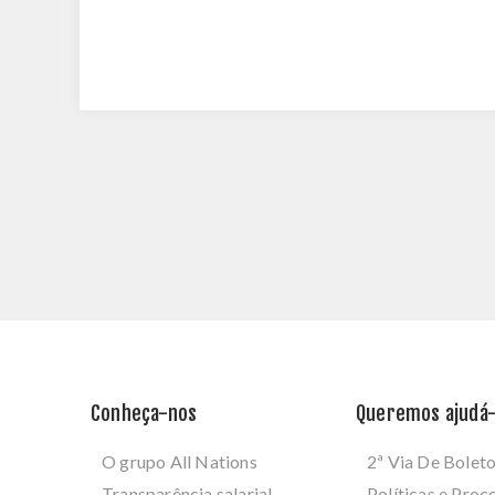
Conheça-nos
Queremos ajudá-
O grupo All Nations
2ª Via De Bolet
Transparência salarial
Políticas e Pro