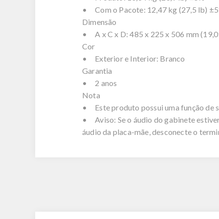
• Com o Pacote: 12,47 kg (27,5 lb) ±
Dimensão
• A x C x D: 485 x 225 x 506 mm (19,09
Cor
• Exterior e Interior: Branco
Garantia
• 2 anos
Nota
• Este produto possui uma função de si
• Aviso: Se o áudio do gabinete estiver
áudio da placa-mãe, desconecte o termin