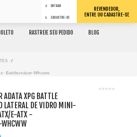
ENTRAR
REVENDEDOR,
ENTRE OU CADASTRE-SE
CADASTRE-SE
BOLETO
RASTREIE SEU PEDIDO
BLOG
TES
/
tx - Battlecruiser-Whcww
 ADATA XPG BATTLE
 LATERAL DE VIDRO MINI-
ATX/E-ATX -
R-WHCWW
A