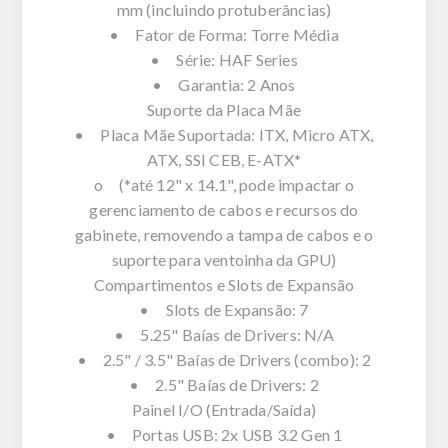
mm (incluindo protuberâncias)
• Fator de Forma: Torre Média
• Série: HAF Series
• Garantia: 2 Anos
Suporte da Placa Mãe
• Placa Mãe Suportada: ITX, Micro ATX,
ATX, SSI CEB, E-ATX*
o (*até 12" x 14.1", pode impactar o
gerenciamento de cabos e recursos do
gabinete, removendo a tampa de cabos e o
suporte para ventoinha da GPU)
Compartimentos e Slots de Expansão
• Slots de Expansão: 7
• 5.25" Baías de Drivers: N/A
• 2.5" / 3.5" Baías de Drivers (combo): 2
• 2.5" Baías de Drivers: 2
Painel I/O (Entrada/Saída)
• Portas USB: 2x USB 3.2 Gen 1