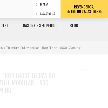
ENTRAR
REVENDEDOR,
ENTRE OU CADASTRE-SE
CADASTRE-SE
BOLETO
RASTREIE SEU PEDIDO
BLOG
lus Titanium Full Modular - Rog-Thor-1600t-Gaming
G THOR 1600T 1600W 80
FULL MODULAR - ROG-
MING
1