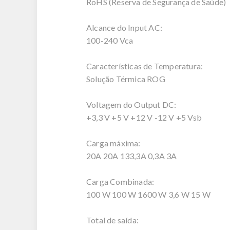
RoHS (Reserva de Segurança de Saúde)
Alcance do Input AC:
100-240 Vca
Características de Temperatura:
Solução Térmica ROG
Voltagem do Output DC:
+3,3 V +5 V +12 V -12 V +5 Vsb
Carga máxima:
20A 20A 133,3A 0,3A 3A
Carga Combinada:
100 W 100 W 1600 W 3,6 W 15 W
Total de saída: