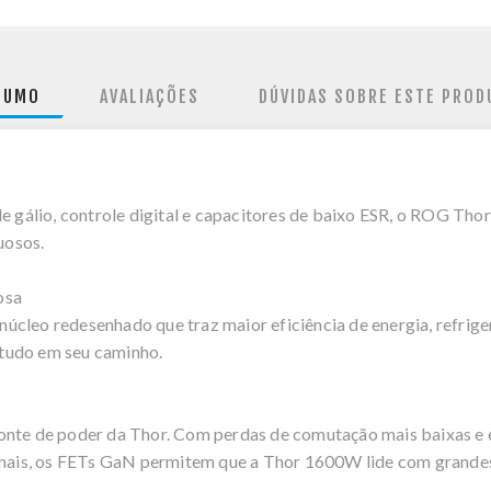
SUMO
AVALIAÇÕES
DÚVIDAS SOBRE ESTE PROD
de gálio, controle digital e capacitores de baixo ESR, o ROG Th
uosos.
osa
úcleo redesenhado que traz maior eficiência de energia, refrig
tudo em seu caminho.
fonte de poder da Thor. Com perdas de comutação mais baixas e
ionais, os FETs GaN permitem que a Thor 1600W lide com grande