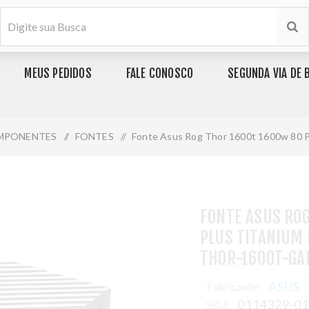
MEUS PEDIDOS
FALE CONOSCO
SEGUNDA VIA DE 
MPONENTES
/
FONTES
/
Fonte Asus Rog Thor 1600t 1600w 80 P
FONTE ASUS RO
PLUS TITANIUM 
THOR-1600T-GA
ASUS
Fabricante:
0114329-0
SKU: