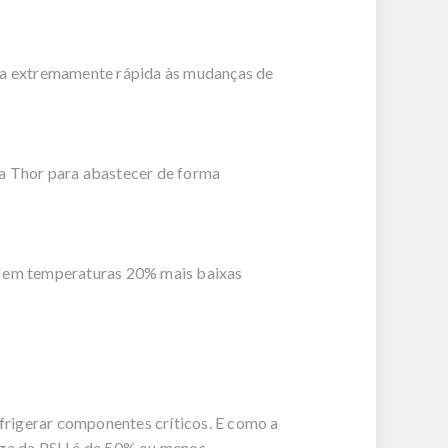
sta extremamente rápida às mudanças de
 a Thor para abastecer de forma
do em temperaturas 20% mais baixas
frigerar componentes críticos. E como a
rga da PSU é de 50% ou menos.