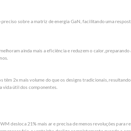
e preciso sobre a matriz de energia GaN, facilitando uma respo
melhoram ainda mais a eficiência e reduzem o calor, preparando
nos.
s têm 2x mais volume do que os designs tradicionais, resultan
a vida útil dos componentes.
PWM desloca 21% mais ar e precisa de menos revoluções para re
 permanecer fria, a ventoinha desliga completamente quando a ca