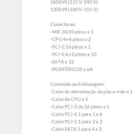
1600 W (115 V-240 V)
1300 W (100 V-115 V)
Conectores:
-MB 24/20 pinos x 1
-CPU 4+4 pinos x 2
-PCI-E 16 pinos x 1
-PCI-E 6+2 pinos x 10
-SATA x 12
-PERIFÉRICOS x 6A
Conteúdo da Embalagem:
-Cabo de alimentação da placa-mãe x 1
-Cabo da CPU x 2
-Cabo PCI-E de 16 pinos x 1
-Cabo PCI-E 1 para 1 x 6
-Cabo PCI-E 1 para 2 x 2
-Cabo SATA 1 para 4 x 3