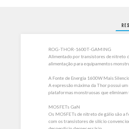
RE
ROG-THOR-1600T-GAMING
Alimentado por transistores de nitreto 
alimentação para equipamentos monstr
A Fonte de Energia 1600W Mais Silenci
A expressão máxima da Thor possui um n
plataformas monstruosas que eliminam 
MOSFETs GaN
Os MOSFETs de nitreto de gálio são a 
com os transistores de silício convenc
desperdício desnecessário.