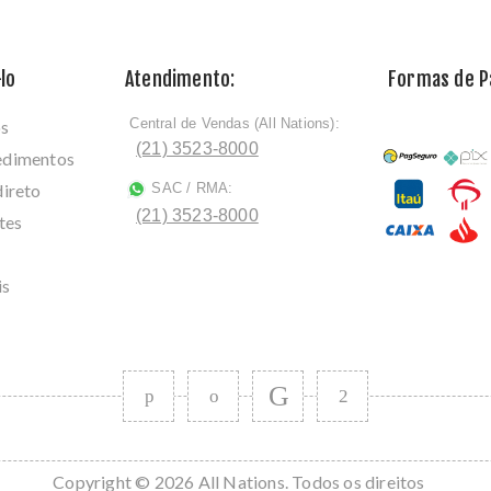
lo
Atendimento:
Formas de 
Central de Vendas (All Nations):
os
ﾠ
(21) 3523-8000
cedimentos
direto
SAC / RMA:
ﾠ
(21) 3523-8000
tes
is
Copyright © 2026 All Nations. Todos os direitos