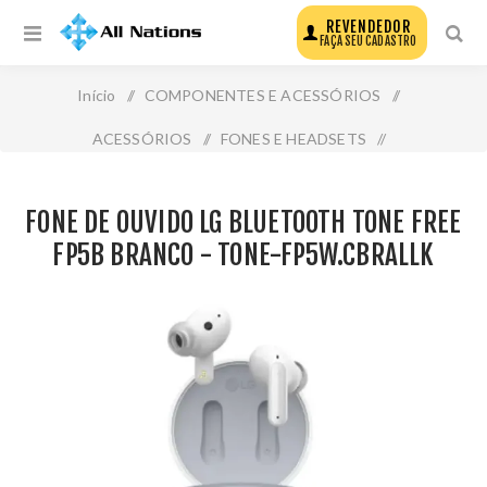
REVENDEDOR
FAÇA SEU CADASTRO
Início
/
COMPONENTES E ACESSÓRIOS
/
ACESSÓRIOS
/
FONES E HEADSETS
/
Fone de Ouvido Lg Bluetooth Tone Free Fp5b Branco -
FONE DE OUVIDO LG BLUETOOTH TONE FREE
Tone-Fp5w.Cbrallk
FP5B BRANCO - TONE-FP5W.CBRALLK