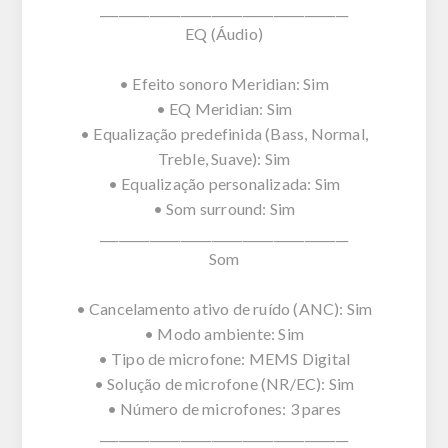
________________________________________
EQ (Áudio)
• Efeito sonoro Meridian: Sim
• EQ Meridian: Sim
• Equalização predefinida (Bass, Normal,
Treble, Suave): Sim
• Equalização personalizada: Sim
• Som surround: Sim
________________________________________
Som
• Cancelamento ativo de ruído (ANC): Sim
• Modo ambiente: Sim
• Tipo de microfone: MEMS Digital
• Solução de microfone (NR/EC): Sim
• Número de microfones: 3 pares
________________________________________