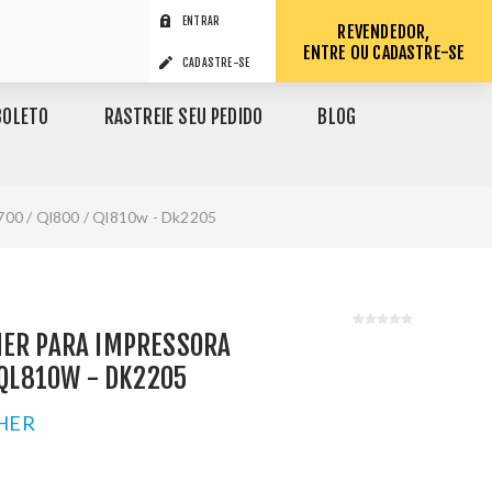
ENTRAR
REVENDEDOR,
ENTRE OU CADASTRE-SE
CADASTRE-SE
BOLETO
RASTREIE SEU PEDIDO
BLOG
700 / Ql800 / Ql810w - Dk2205
HER PARA IMPRESSORA
/ QL810W - DK2205
HER
1