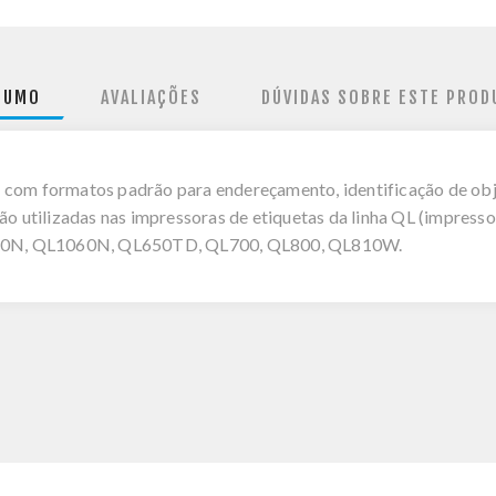
SUMO
AVALIAÇÕES
DÚVIDAS SOBRE ESTE PROD
 com formatos padrão para endereçamento, identificação de obj
são utilizadas nas impressoras de etiquetas da linha QL (impress
50N, QL1060N, QL650TD, QL700, QL800, QL810W.