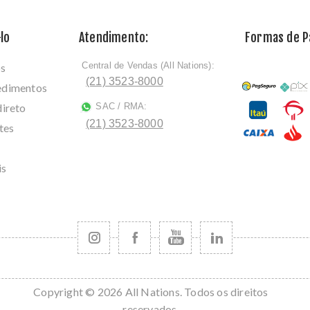
lo
Atendimento:
Formas de 
Central de Vendas (All Nations):
os
ﾠ
(21) 3523-8000
cedimentos
direto
SAC / RMA:
ﾠ
(21) 3523-8000
tes
is
Copyright © 2026 All Nations. Todos os direitos
reservados.