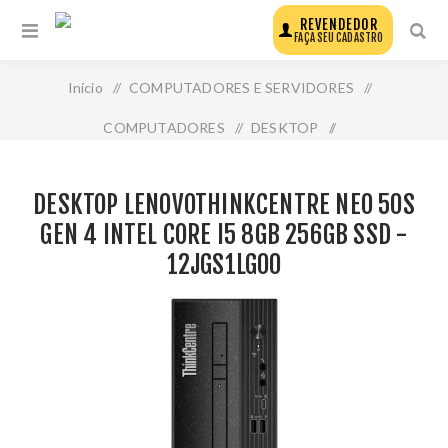
REVENDEDOR
FAÇA SEU CADASTRO
Início
/
COMPUTADORES E SERVIDORES
/
COMPUTADORES
/
DESKTOP
/
Desktop Lenovothinkcentre Neo 50s Gen 4 Intel Core I5
DESKTOP LENOVOTHINKCENTRE NEO 50S
8gb 256gb Ssd - 12jgs1lg00
GEN 4 INTEL CORE I5 8GB 256GB SSD -
12JGS1LG00