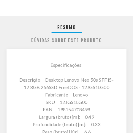
RESUMO
DÚVIDAS SOBRE ESTE PRODUTO
Especificações:
Descrição Desktop Lenovo Neo 50s SFF i5-
12 8GB 256SSD FreeDOS - 12JGS1LG00
Fabricante Lenovo
SKU 12JGS1LG00
EAN 198154708498
Largura (bruto) [m]: 0.49
Profundidade (bruto) [m]: 0.33
Peso (bruto) [Kg]: 6.6