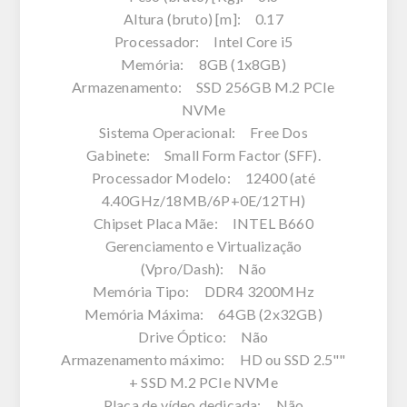
Altura (bruto) [m]: 0.17
Processador: Intel Core i5
Memória: 8GB (1x8GB)
Armazenamento: SSD 256GB M.2 PCIe
NVMe
Sistema Operacional: Free Dos
Gabinete: Small Form Factor (SFF).
Processador Modelo: 12400 (até
4.40GHz/18MB/6P+0E/12TH)
Chipset Placa Mãe: INTEL B660
Gerenciamento e Virtualização
(Vpro/Dash): Não
Memória Tipo: DDR4 3200MHz
Memória Máxima: 64GB (2x32GB)
Drive Óptico: Não
Armazenamento máximo: HD ou SSD 2.5""
+ SSD M.2 PCIe NVMe
Placa de vídeo dedicada: Não