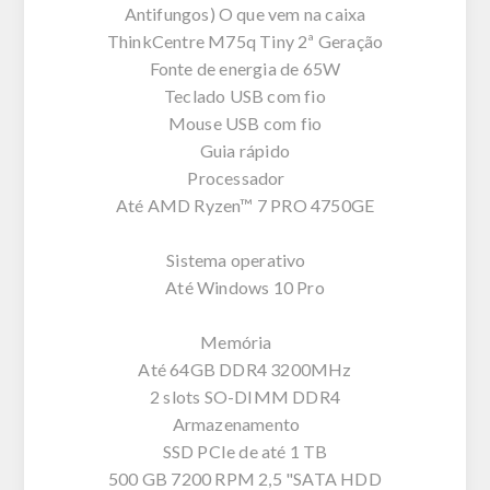
Antifungos) O que vem na caixa
ThinkCentre M75q Tiny 2ª Geração
Fonte de energia de 65W
Teclado USB com fio
Mouse USB com fio
Guia rápido
Processador
Até AMD Ryzen™ 7 PRO 4750GE
Sistema operativo
Até Windows 10 Pro
Memória
Até 64GB DDR4 3200MHz
2 slots SO-DIMM DDR4
Armazenamento
SSD PCIe de até 1 TB
500 GB 7200 RPM 2,5 "SATA HDD