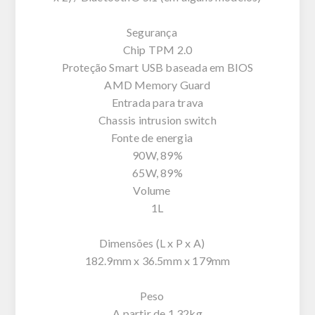
Segurança
Chip TPM 2.0
Proteção Smart USB baseada em BIOS
AMD Memory Guard
Entrada para trava
Chassis intrusion switch
Fonte de energia
90W, 89%
65W, 89%
Volume
1L
Dimensões (L x P x A)
182.9mm x 36.5mm x 179mm
Peso
A partir de 1.32kg