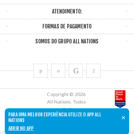
ATENDIMENTO:
FORMAS DE PAGAMENTO
SOMOS DO GRUPO ALL NATIONS
Copyright © 2026
All Nations. Todos
os direitos
PARA UMA MELHOR EXPERIÊNCIA UTILIZE O APP ALL
reservados.
✕
NATIONS
Powered by
nopCommerce
ABRIR NO APP