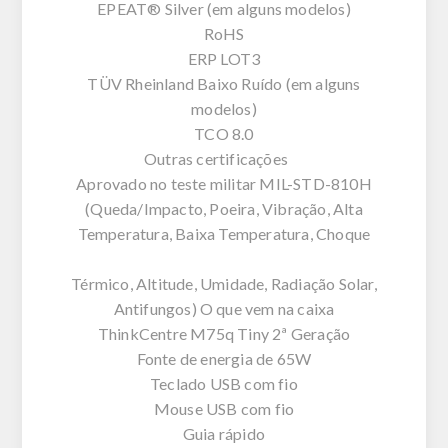
EPEAT® Silver (em alguns modelos)
RoHS
ERP LOT3
TÜV Rheinland Baixo Ruído (em alguns
modelos)
TCO 8.0
Outras certificações
Aprovado no teste militar MIL-STD-810H
(Queda/Impacto, Poeira, Vibração, Alta
Temperatura, Baixa Temperatura, Choque
Térmico, Altitude, Umidade, Radiação Solar,
Antifungos) O que vem na caixa
ThinkCentre M75q Tiny 2ª Geração
Fonte de energia de 65W
Teclado USB com fio
Mouse USB com fio
Guia rápido