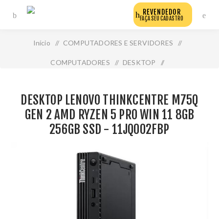
REVENDEDOR
FAÇA SEU CADASTRO
Início
/
COMPUTADORES E SERVIDORES
/
COMPUTADORES
/
DESKTOP
/
Desktop Lenovo Thinkcentre M75q Gen 2 Amd Ryzen 5
DESKTOP LENOVO THINKCENTRE M75Q
Pro Win 11 8gb 256gb Ssd - 11jq002fbp
GEN 2 AMD RYZEN 5 PRO WIN 11 8GB
256GB SSD - 11JQ002FBP