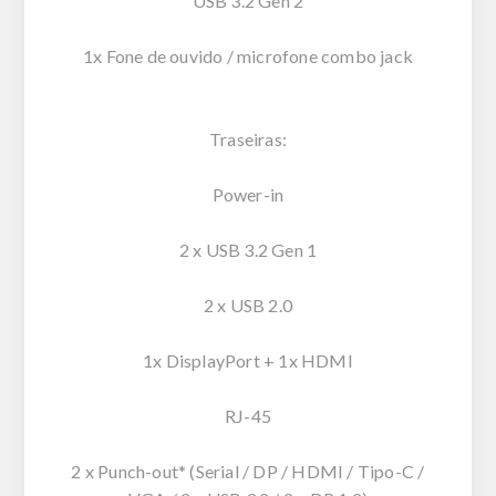
USB 3.2 Gen 2
1x Fone de ouvido / microfone combo jack
Traseiras:
Power-in
2 x USB 3.2 Gen 1
2 x USB 2.0
1x DisplayPort + 1x HDMI
RJ-45
2 x Punch-out* (Serial / DP / HDMI / Tipo-C /