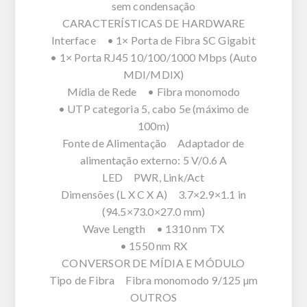
sem condensação
CARACTERÍSTICAS DE HARDWARE
Interface • 1× Porta de Fibra SC Gigabit
• 1× Porta RJ45 10/100/1000 Mbps (Auto
MDI/MDIX)
Mídia de Rede • Fibra monomodo
• UTP categoria 5, cabo 5e (máximo de
100m)
Fonte de Alimentação Adaptador de
alimentação externo: 5 V/0.6 A
LED PWR, Link/Act
Dimensões (L X C X A) 3.7×2.9×1.1 in
(94.5×73.0×27.0 mm)
Wave Length • 1310 nm TX
• 1550 nm RX
CONVERSOR DE MÍDIA E MÓDULO
Tipo de Fibra Fibra monomodo 9/125 µm
OUTROS