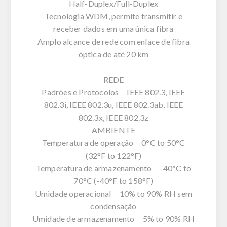
Half-Duplex/Full-Duplex
Tecnologia WDM, permite transmitir e
receber dados em uma única fibra
Amplo alcance de rede com enlace de fibra
óptica de até 20 km
REDE
Padrões e Protocolos IEEE 802.3, IEEE
802.3i, IEEE 802.3u, IEEE 802.3ab, IEEE
802.3x, IEEE 802.3z
AMBIENTE
Temperatura de operação 0°C to 50°C
(32°F to 122°F)
Temperatura de armazenamento -40°C to
70°C (-40°F to 158°F)
Umidade operacional 10% to 90% RH sem
condensação
Umidade de armazenamento 5% to 90% RH