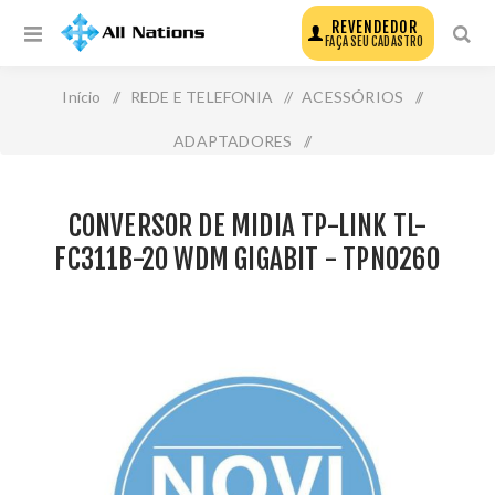
REVENDEDOR
FAÇA SEU CADASTRO
Início
/
REDE E TELEFONIA
/
ACESSÓRIOS
/
ADAPTADORES
/
Conversor de Midia Tp-Link Tl-Fc311b-20 Wdm Gigabit -
CONVERSOR DE MIDIA TP-LINK TL-
Tpn0260
FC311B-20 WDM GIGABIT - TPN0260