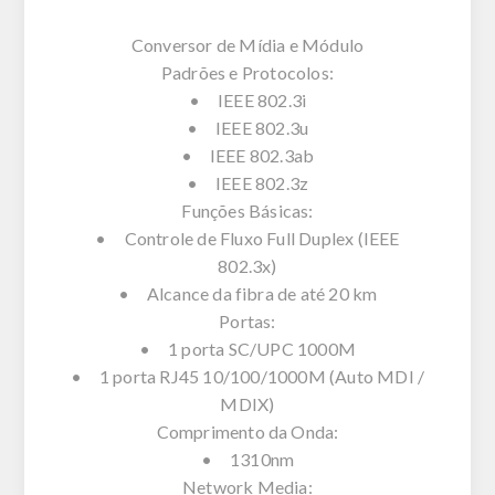
Conversor de Mídia e Módulo
Padrões e Protocolos:
• IEEE 802.3i
• IEEE 802.3u
• IEEE 802.3ab
• IEEE 802.3z
Funções Básicas:
• Controle de Fluxo Full Duplex (IEEE
802.3x)
• Alcance da fibra de até 20 km
Portas:
• 1 porta SC/UPC 1000M
• 1 porta RJ45 10/100/1000M (Auto MDI /
MDIX)
Comprimento da Onda:
• 1310nm
Network Media: