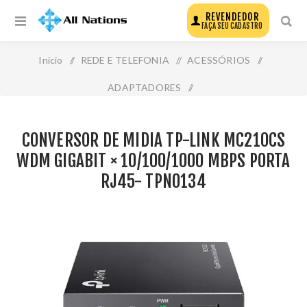
REVENDEDOR
FAÇA SEU CADASTRO
Início
/
REDE E TELEFONIA
/
ACESSÓRIOS
/
ADAPTADORES
/
Conversor de Midia Tp-Link Mc210cs Wdm Gigabit ×
CONVERSOR DE MIDIA TP-LINK MC210CS
10/100/1000 Mbps Porta Rj45- Tpn0134
WDM GIGABIT × 10/100/1000 MBPS PORTA
RJ45- TPN0134