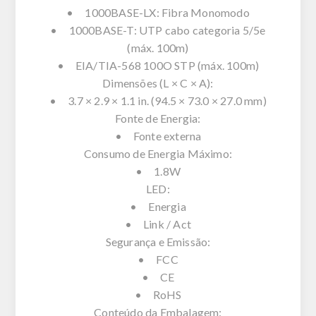
• 1000BASE-LX: Fibra Monomodo
• 1000BASE-T: UTP cabo categoria 5/5e
(máx. 100m)
• EIA/TIA-568 100O STP (máx. 100m)
Dimensões (L × C × A):
• 3.7 × 2.9 × 1.1 in. (94.5 × 73.0 × 27.0 mm)
Fonte de Energia:
• Fonte externa
Consumo de Energia Máximo:
• 1.8W
LED:
• Energia
• Link / Act
Segurança e Emissão:
• FCC
• CE
• RoHS
Conteúdo da Embalagem: