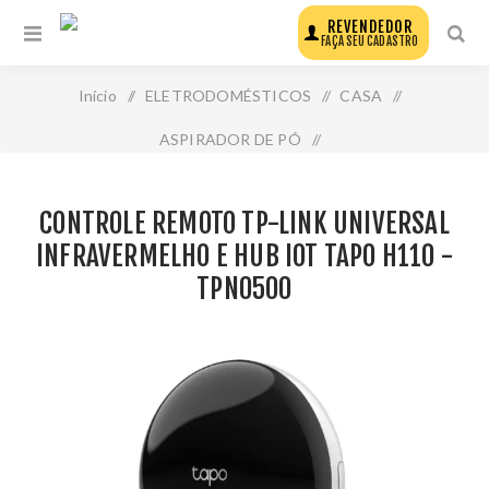
REVENDEDOR
FAÇA SEU CADASTRO
Início
/
ELETRODOMÉSTICOS
/
CASA
/
ASPIRADOR DE PÓ
/
Controle Remoto Tp-Link Universal Infravermelho e Hub
CONTROLE REMOTO TP-LINK UNIVERSAL
Iot Tapo H110 - Tpn0500
INFRAVERMELHO E HUB IOT TAPO H110 -
TPN0500