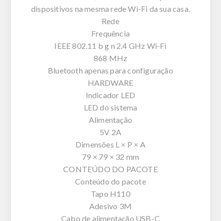
dispositivos na mesma rede Wi-Fi da sua casa.
Rede
Frequência
IEEE 802.11 b g n 2.4 GHz Wi-Fi
868 MHz
Bluetooth apenas para configuração
HARDWARE
Indicador LED
LED do sistema
Alimentação
5V 2A
Dimensões L × P × A
79 × 79 × 32 mm
CONTEÚDO DO PACOTE
Conteúdo do pacote
Tapo H110
Adesivo 3M
Cabo de alimentação USB-C