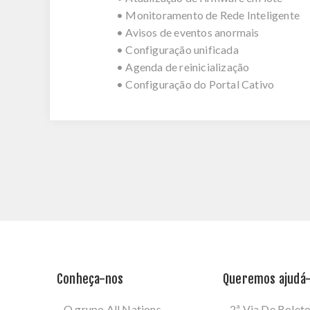
• Monitoramento de Rede Inteligente
• Avisos de eventos anormais
• Configuração unificada
• Agenda de reinicialização
• Configuração do Portal Cativo
Conheça-nos
Queremos ajudá-
O grupo All Nations
2ª Via De Bolet