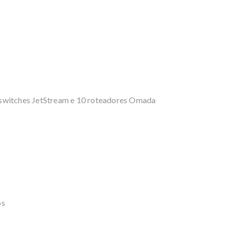
 switches JetStream e 10 roteadores Omada
os