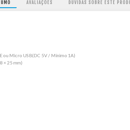
SUMO
AVALIAÇÕES
DÚVIDAS SOBRE ESTE PROD
oE ou Micro USB(DC 5V / Mínimo 1A)
98 × 25 mm)