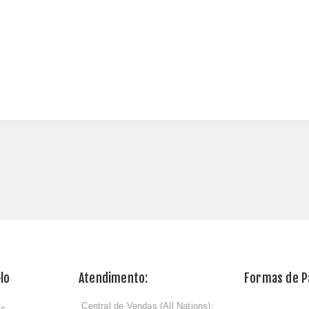
lo
Atendimento:
Formas de 
Central de Vendas (All Nations):
os
ﾠ