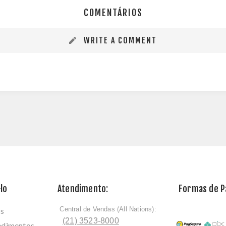
COMENTÁRIOS
WRITE A COMMENT
lo
Atendimento:
Formas de 
Central de Vendas (All Nations):
os
ﾠ
(21) 3523-8000
cedimentos