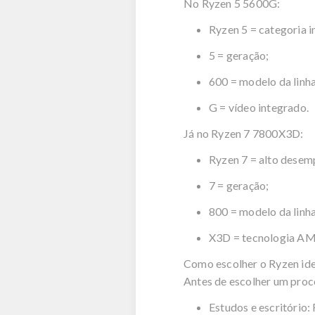
No
Ryzen
5 5600G:
Ryzen
5 = categoria i
5 = geração;
600 = modelo da linh
G = vídeo integrado.
Já no
Ryzen
7 7800X3D:
Ryzen
7 = alto dese
7 = geração;
800 = modelo da linh
X3D = tecnologia AM
Como escolher o
Ryzen
ide
Antes de escolher um proce
Estudos e escritório: