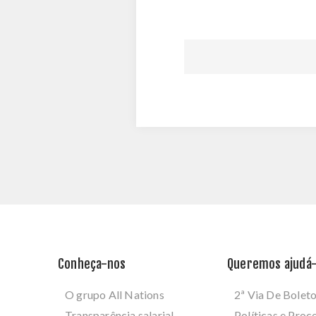
Conheça-nos
Queremos ajudá-
O grupo All Nations
2ª Via De Bolet
Transparência salarial
Políticas e Pro