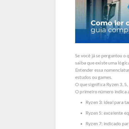
Se você já se perguntou 
saiba que existe uma lógic
Entender essa nomenclatura
estudos ou games.
O que significa
Ryzen
3, 5,
O primeiro número indica 
Ryzen
3: ideal para ta
Ryzen
5: excelente eq
Ryzen
7: indicado par