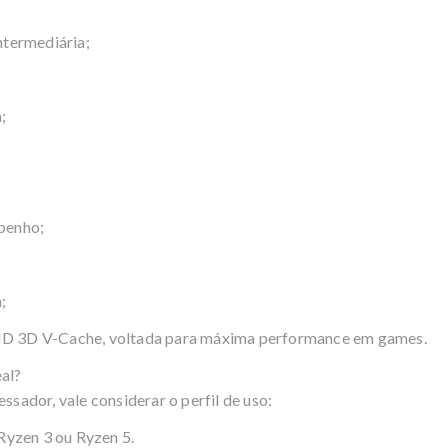
ntermediária;
a;
mpenho;
a;
D 3D V-Cache, voltada para máxima performance em games.
al?
ssador, vale considerar o perfil de uso:
Ryzen
3 ou
Ryzen
5.