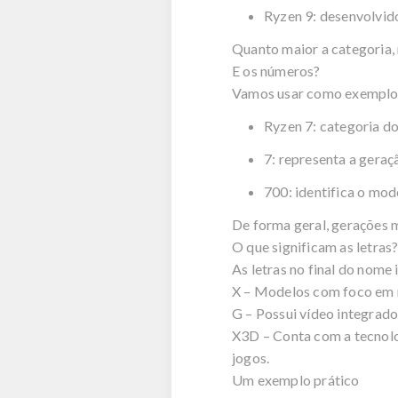
Ryzen
9: desenvolvido
Quanto maior a categoria,
E os números?
Vamos usar como exemplo
Ryzen
7: categoria d
7: representa a geraç
700: identifica o mod
De forma geral, gerações m
O que significam as letras
As letras no final do nome
X – Modelos com foco em
G – Possui vídeo integrad
X3D – Conta com a tecnol
jogos.
Um exemplo prático