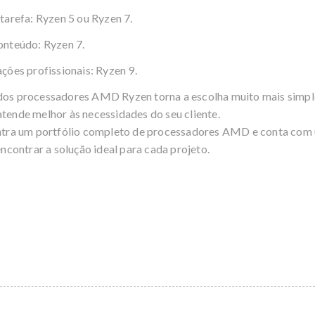
itarefa:
Ryzen
5 ou
Ryzen
7.
conteúdo:
Ryzen
7.
ções profissionais:
Ryzen
9.
 dos processadores AMD
Ryzen
torna a escolha muito mais simple
tende melhor às necessidades do seu cliente.
ntra um portfólio completo de processadores AMD e conta com
encontrar a solução ideal para cada projeto.