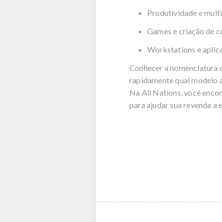
Produtividade e mult
Games e criação de 
Workstations e aplica
Conhecer a nomenclatura
rapidamente qual modelo a
Na
All
Nations
, você enco
para ajudar sua revenda a 