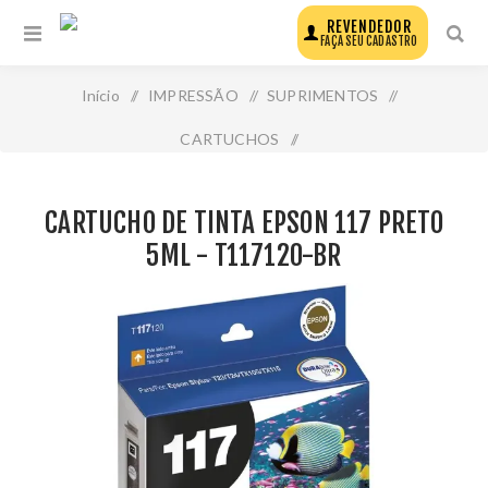
REVENDEDOR
FAÇA SEU CADASTRO
Início
/
IMPRESSÃO
/
SUPRIMENTOS
/
CARTUCHOS
/
Cartucho de Tinta Epson 117 Preto 5ml - T117120-Br
CARTUCHO DE TINTA EPSON 117 PRETO
5ML - T117120-BR