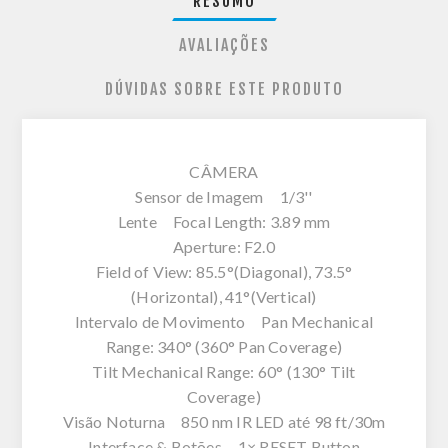
RESUMO
AVALIAÇÕES
DÚVIDAS SOBRE ESTE PRODUTO
CÂMERA
Sensor de Imagem 1/3''
Lente Focal Length: 3.89 mm
Aperture: F2.0
Field of View: 85.5°(Diagonal), 73.5°
(Horizontal), 41°(Vertical)
Intervalo de Movimento Pan Mechanical
Range: 340° (360° Pan Coverage)
Tilt Mechanical Range: 60° (130° Tilt
Coverage)
Visão Noturna 850 nm IR LED até 98 ft/30m
Interface & Botões 1× RESET Button