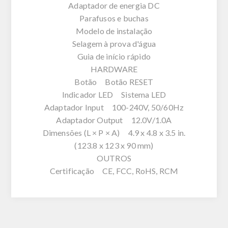
Adaptador de energia DC
Parafusos e buchas
Modelo de instalação
Selagem à prova d'água
Guia de início rápido
HARDWARE
Botão Botão RESET
Indicador LED Sistema LED
Adaptador Input 100-240V, 50/60Hz
Adaptador Output 12.0V/1.0A
Dimensões (L × P × A) 4.9 x 4.8 x 3.5 in.
(123.8 x 123 x 90 mm)
OUTROS
Certificação CE, FCC, RoHS, RCM