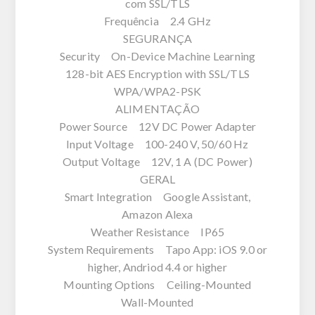
com SSL/TLS
Frequência 2.4 GHz
SEGURANÇA
Security On-Device Machine Learning
128-bit AES Encryption with SSL/TLS
WPA/WPA2-PSK
ALIMENTAÇÃO
Power Source 12V DC Power Adapter
Input Voltage 100-240 V, 50/60 Hz
Output Voltage 12V, 1 A (DC Power)
GERAL
Smart Integration Google Assistant,
Amazon Alexa
Weather Resistance IP65
System Requirements Tapo App: iOS 9.0 or
higher, Andriod 4.4 or higher
Mounting Options Ceiling-Mounted
Wall-Mounted