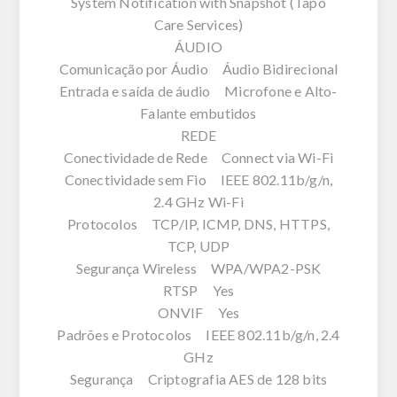
System Notification with Snapshot (Tapo
Care Services)
ÁUDIO
Comunicação por Áudio Áudio Bidirecional
Entrada e saída de áudio Microfone e Alto-
Falante embutidos
REDE
Conectividade de Rede Connect via Wi-Fi
Conectividade sem Fio IEEE 802.11b/g/n,
2.4 GHz Wi-Fi
Protocolos TCP/IP, ICMP, DNS, HTTPS,
TCP, UDP
Segurança Wireless WPA/WPA2-PSK
RTSP Yes
ONVIF Yes
Padrões e Protocolos IEEE 802.11b/g/n, 2.4
GHz
Segurança Criptografia AES de 128 bits