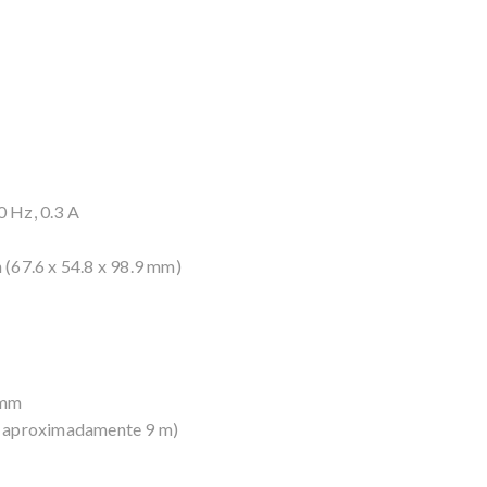
 Hz, 0.3 A
n (67.6 x 54.8 x 98.9 mm)
 mm
é aproximadamente 9 m)