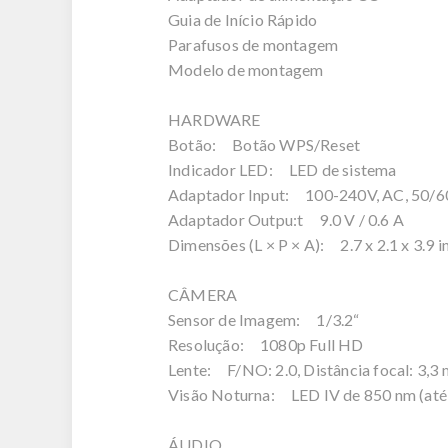
Guia de Início Rápido
Parafusos de montagem
Modelo de montagem
HARDWARE
Botão: Botão WPS/Reset
Indicador LED: LED de sistema
Adaptador Input: 100-240V, AC, 50/60
Adaptador Outpu:t 9.0 V / 0.6 A
Dimensões (L × P × A): 2.7 x 2.1 x 3.9 i
CÂMERA
Sensor de Imagem: 1/3.2“
Resolução: 1080p Full HD
Lente: F/NO: 2.0, Distância focal: 3,3
Visão Noturna: LED IV de 850 nm (at
ÁUDIO