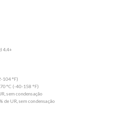
d 4.4+
-104 °F)
0 °C (-40-158 °F)
UR, sem condensação
 de UR, sem condensação