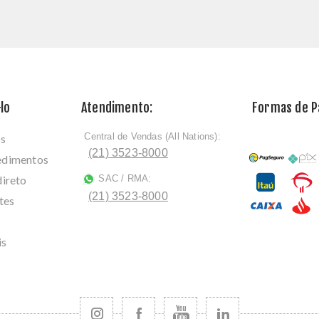
lo
Atendimento:
Formas de 
Central de Vendas (All Nations):
os
ﾠ
(21) 3523-8000
cedimentos
direto
SAC / RMA:
ﾠ
(21) 3523-8000
tes
is