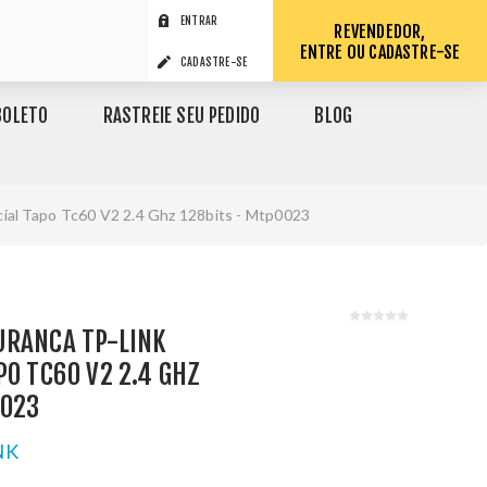
ENTRAR
REVENDEDOR,
ENTRE OU CADASTRE-SE
CADASTRE-SE
BOLETO
RASTREIE SEU PEDIDO
BLOG
ial Tapo Tc60 V2 2.4 Ghz 128bits - Mtp0023
URANCA TP-LINK
PO TC60 V2 2.4 GHZ
0023
NK
1