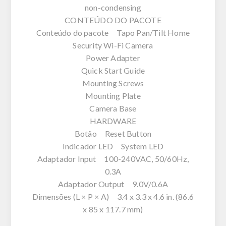
non-condensing
CONTEÚDO DO PACOTE
Conteúdo do pacote Tapo Pan/Tilt Home
Security Wi-Fi Camera
Power Adapter
Quick Start Guide
Mounting Screws
Mounting Plate
Camera Base
HARDWARE
Botão Reset Button
Indicador LED System LED
Adaptador Input 100-240VAC, 50/60Hz,
0.3A
Adaptador Output 9.0V/0.6A
Dimensões (L × P × A) 3.4 x 3.3 x 4.6 in. (86.6
x 85 x 117.7 mm)