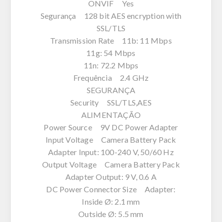
ONVIF Yes
Segurança 128 bit AES encryption with
SSL/TLS
Transmission Rate 11b: 11 Mbps
11g: 54 Mbps
11n: 72.2 Mbps
Frequência 2.4 GHz
SEGURANÇA
Security SSL/TLS,AES
ALIMENTAÇÃO
Power Source 9V DC Power Adapter
Input Voltage Camera Battery Pack
Adapter Input: 100-240 V, 50/60 Hz
Output Voltage Camera Battery Pack
Adapter Output: 9 V, 0.6 A
DC Power Connector Size Adapter:
Inside Ø: 2.1 mm
Outside Ø: 5.5 mm