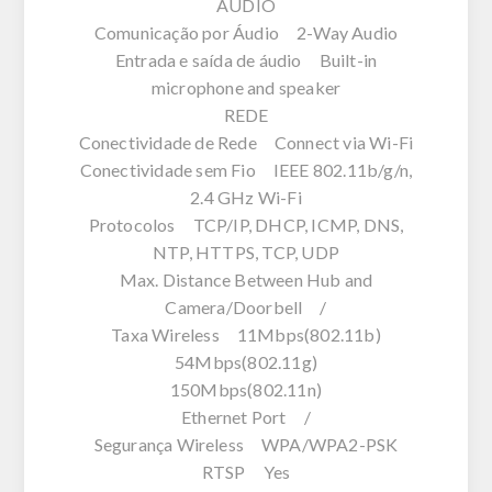
ÁUDIO
Comunicação por Áudio 2-Way Audio
Entrada e saída de áudio Built-in
microphone and speaker
REDE
Conectividade de Rede Connect via Wi-Fi
Conectividade sem Fio IEEE 802.11b/g/n,
2.4 GHz Wi-Fi
Protocolos TCP/IP, DHCP, ICMP, DNS,
NTP, HTTPS, TCP, UDP
Max. Distance Between Hub and
Camera/Doorbell /
Taxa Wireless 11Mbps(802.11b)
54Mbps(802.11g)
150Mbps(802.11n)
Ethernet Port /
Segurança Wireless WPA/WPA2-PSK
RTSP Yes