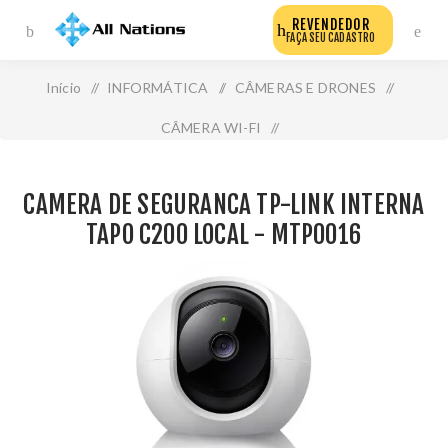
REVENDEDOR
FAÇA SEU CADASTRO
Início
/
INFORMÁTICA
/
CÂMERAS E DRONES
/
CÂMERA WI-FI
/
Camera de Seguranca Tp-Link Interna Tapo C200 Local -
CAMERA DE SEGURANCA TP-LINK INTERNA
Mtp0016
TAPO C200 LOCAL - MTP0016