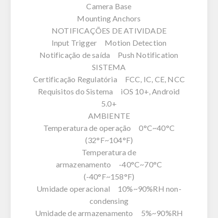
Camera Base
Mounting Anchors
NOTIFICAÇÕES DE ATIVIDADE
Input Trigger Motion Detection
Notificação de saída Push Notification
SISTEMA
Certificação Regulatória FCC, IC, CE, NCC
Requisitos do Sistema iOS 10+, Android
5.0+
AMBIENTE
Temperatura de operação 0°C~40°C
(32°F~104°F)
Temperatura de
armazenamento -40°C~70°C
(-40°F~158°F)
Umidade operacional 10%~90%RH non-
condensing
Umidade de armazenamento 5%~90%RH