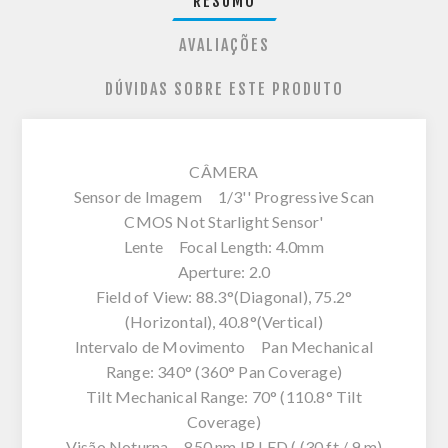
RESUMO
AVALIAÇÕES
DÚVIDAS SOBRE ESTE PRODUTO
CÂMERA
Sensor de Imagem 1/3'' Progressive Scan
CMOS Not Starlight Sensor'
Lente Focal Length: 4.0mm
Aperture: 2.0
Field of View: 88.3°(Diagonal), 75.2°
(Horizontal), 40.8°(Vertical)
Intervalo de Movimento Pan Mechanical
Range: 340° (360° Pan Coverage)
Tilt Mechanical Range: 70° (110.8° Tilt
Coverage)
Visão Noturna 850 nm IR LED ( (30 ft / 9 m)