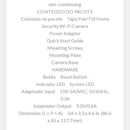
non-condensing
CONTEÚDO DO PACOTE
Conteúdo do pacote Tapo Pan/Tilt Home
Security Wi-Fi Camera
Power Adapter
Quick Start Guide
Mounting Screws
Mounting Plate
Camera Base
HARDWARE
Botão Reset Button
Indicador LED System LED
Adaptador Input 100-240VAC, 50/60Hz,
0.3A
Adaptador Output 9.0V/0.6A
Dimensões (L × P × A) 3.4 x 3.3 x 4.6 in. (86.6
x 85 x 117.7 mm)