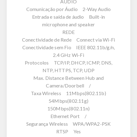
ÁUDIO
Comunicação por Áudio 2-Way Audio
Entrada e saída de áudio Built-in
microphone and speaker
REDE
Conectividade de Rede Connect via Wi-Fi
Conectividade sem Fio IEEE 802.11b/g/n,
2.4 GHz Wi-Fi
Protocolos TCP/IP, DHCP, ICMP, DNS,
NTP, HTTPS, TCP, UDP
Max. Distance Between Hub and
Camera/Doorbell /
Taxa Wireless 11Mbps(802.11b)
54Mbps(802.11g)
150Mbps(802.11n)
Ethernet Port /
Segurança Wireless WPA/WPA2-PSK
RTSP Yes