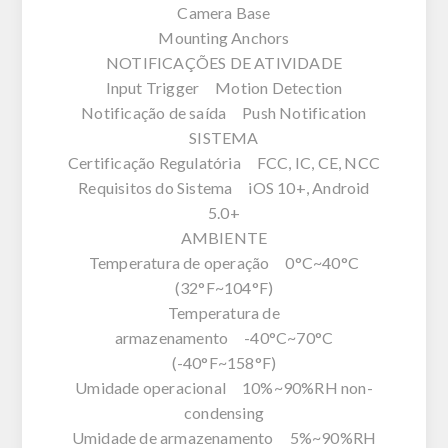
Camera Base
Mounting Anchors
NOTIFICAÇÕES DE ATIVIDADE
Input Trigger Motion Detection
Notificação de saída Push Notification
SISTEMA
Certificação Regulatória FCC, IC, CE, NCC
Requisitos do Sistema iOS 10+, Android
5.0+
AMBIENTE
Temperatura de operação 0°C~40°C
(32°F~104°F)
Temperatura de
armazenamento -40°C~70°C
(-40°F~158°F)
Umidade operacional 10%~90%RH non-
condensing
Umidade de armazenamento 5%~90%RH