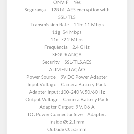
ONVIF Yes
Segurança 128 bit AES encryption with
SSL/TLS
Transmission Rate 11b: 11 Mbps
11g: 54 Mbps
11n: 72.2 Mbps
Frequência 2.4 GHz
SEGURANÇA
Security SSL/TLS,AES
ALIMENTAÇÃO
Power Source 9V DC Power Adapter
Input Voltage Camera Battery Pack
Adapter Input: 100-240 V, 50/60 Hz
Output Voltage Camera Battery Pack
Adapter Output: 9 V, 0.6 A
DC Power Connector Size Adapter:
Inside Ø: 2.1 mm
Outside Ø: 5.5 mm