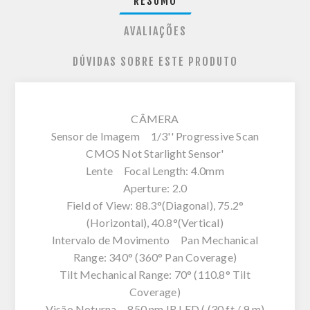
RESUMO
AVALIAÇÕES
DÚVIDAS SOBRE ESTE PRODUTO
CÂMERA
Sensor de Imagem 1/3'' Progressive Scan
CMOS Not Starlight Sensor'
Lente Focal Length: 4.0mm
Aperture: 2.0
Field of View: 88.3°(Diagonal), 75.2°
(Horizontal), 40.8°(Vertical)
Intervalo de Movimento Pan Mechanical
Range: 340° (360° Pan Coverage)
Tilt Mechanical Range: 70° (110.8° Tilt
Coverage)
Visão Noturna 850 nm IR LED ( (30 ft / 9 m)