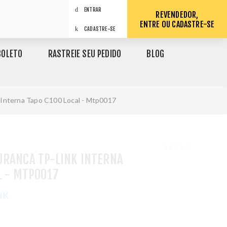
ENTRAR
REVENDEDOR,
ENTRE OU CADASTRE-SE
CADASTRE-SE
BOLETO
RASTREIE SEU PEDIDO
BLOG
Interna Tapo C100 Local - Mtp0017
URANCA TP-LINK INTERNA
L - MTP0017
NK
1