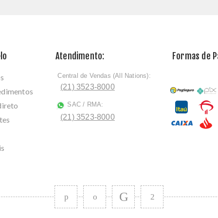
lo
Atendimento:
Formas de 
Central de Vendas (All Nations):
os
ﾠ
(21) 3523-8000
cedimentos
direto
SAC / RMA:
ﾠ
(21) 3523-8000
tes
is