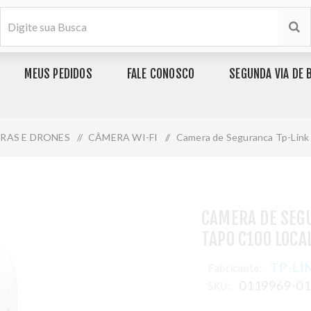
MEUS PEDIDOS
FALE CONOSCO
SEGUNDA VIA DE 
RAS E DRONES
/
CÂMERA WI-FI
/
Camera de Seguranca Tp-Link 
CAMERA DE SEG
TAPO C100 LOCA
TP-LI
Fabricante:
0119969-0
SKU: