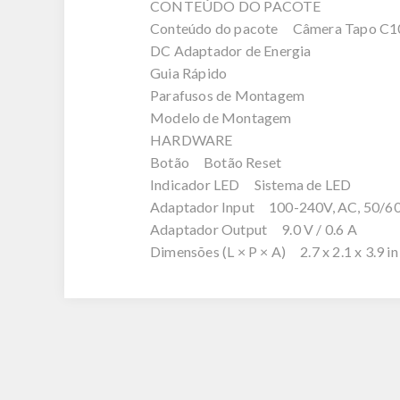
CONTEÚDO DO PACOTE
Conteúdo do pacote Câmera Tapo C1
DC Adaptador de Energia
Guia Rápido
Parafusos de Montagem
Modelo de Montagem
HARDWARE
Botão Botão Reset
Indicador LED Sistema de LED
Adaptador Input 100-240V, AC, 50/60 
Adaptador Output 9.0 V / 0.6 A
Dimensões (L × P × A) 2.7 x 2.1 x 3.9 in