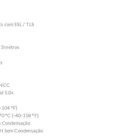
s com SSL / TLS
 3 metros
s
, NCC
id 5.0+
-104 °F)
 °C (-40-158 °F)
 Condensação
H Sem Condensação