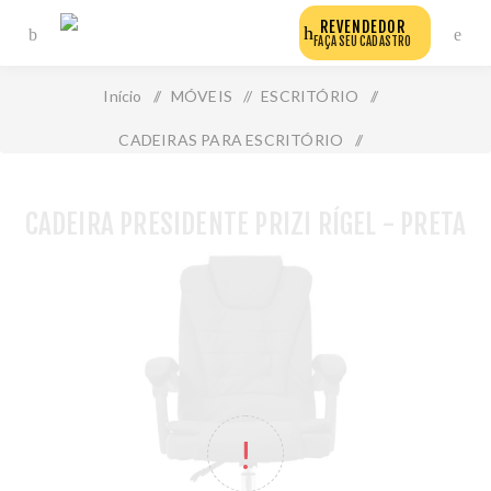
REVENDEDOR
FAÇA SEU CADASTRO
Início
/
MÓVEIS
/
ESCRITÓRIO
/
CADEIRAS PARA ESCRITÓRIO
/
Cadeira Presidente Prizi Rígel - Preta
CADEIRA PRESIDENTE PRIZI RÍGEL - PRETA