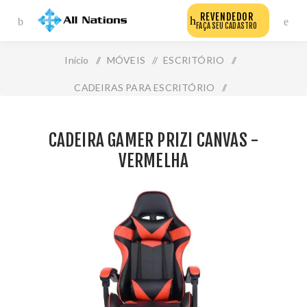
REVENDEDOR
FAÇA SEU CADASTRO
Início
/
MÓVEIS
/
ESCRITÓRIO
/
CADEIRAS PARA ESCRITÓRIO
/
Cadeira Gamer Prizi Canvas - Vermelha
CADEIRA GAMER PRIZI CANVAS -
VERMELHA