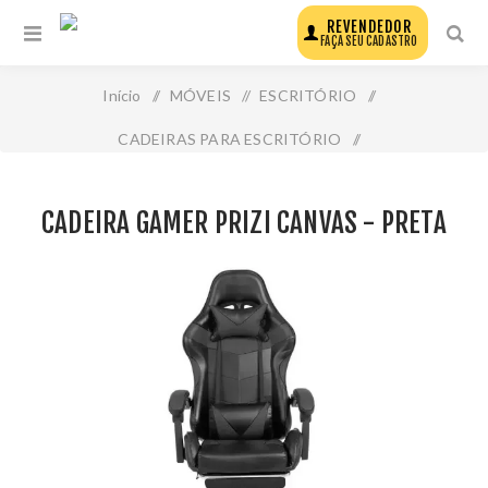
REVENDEDOR
FAÇA SEU CADASTRO
Início
/
MÓVEIS
/
ESCRITÓRIO
/
CADEIRAS PARA ESCRITÓRIO
/
Cadeira Gamer Prizi Canvas - Preta
CADEIRA GAMER PRIZI CANVAS - PRETA