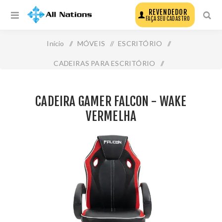
REVENDEDOR
FAÇA SEU CADASTRO
Início
/
MÓVEIS
/
ESCRITÓRIO
/
CADEIRAS PARA ESCRITÓRIO
/
Cadeira Gamer Falcon - Wake Vermelha
CADEIRA GAMER FALCON - WAKE
VERMELHA