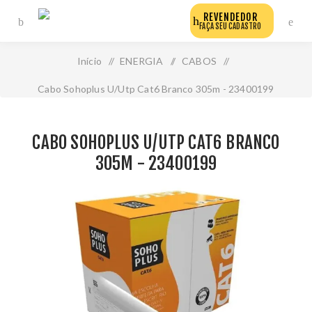
REVENDEDOR
FAÇA SEU CADASTRO
Início
/
ENERGIA
/
CABOS
/
Cabo Sohoplus U/Utp Cat6 Branco 305m - 23400199
CABO SOHOPLUS U/UTP CAT6 BRANCO
305M - 23400199