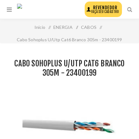
REVENDEDOR
FAÇA SEU CADASTRO
Início
/
ENERGIA
/
CABOS
/
Cabo Sohoplus U/Utp Cat6 Branco 305m - 23400199
CABO SOHOPLUS U/UTP CAT6 BRANCO
305M - 23400199