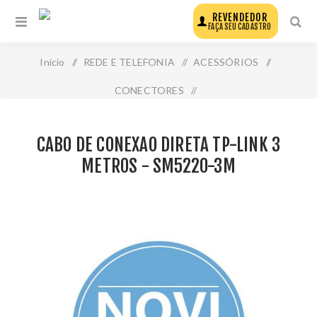
REVENDEDOR
FAÇA SEU CADASTRO
Início
/
REDE E TELEFONIA
/
ACESSÓRIOS
/
CONECTORES
/
Cabo de Conexao Direta Tp-Link 3 Metros - Sm5220-3m
CABO DE CONEXAO DIRETA TP-LINK 3
METROS - SM5220-3M