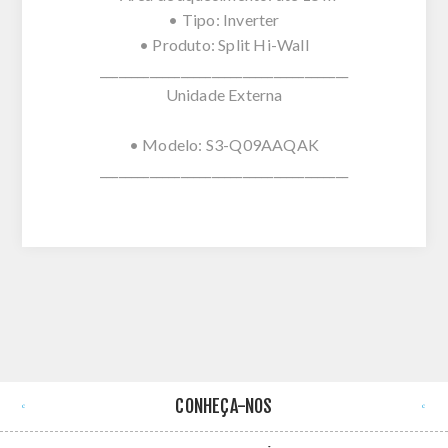
• Tipo: Inverter
• Produto: Split Hi-Wall
________________________________________
Unidade Externa
• Modelo: S3-Q09AAQAK
________________________________________
CONHEÇA-NOS