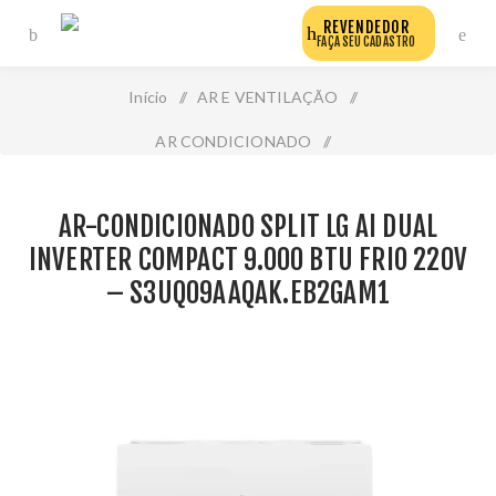
REVENDEDOR
FAÇA SEU CADASTRO
Início
/
AR E VENTILAÇÃO
/
AR CONDICIONADO
/
Ar-Condicionado Split Lg Ai Dual Inverter Compact 9.000
AR-CONDICIONADO SPLIT LG AI DUAL
Btu Frio 220v – S3uq09aaqak.Eb2gam1
INVERTER COMPACT 9.000 BTU FRIO 220V
– S3UQ09AAQAK.EB2GAM1