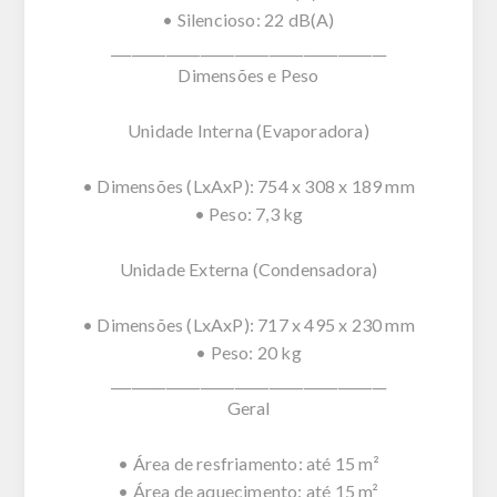
• Silencioso: 22 dB(A)
________________________________________
Dimensões e Peso
Unidade Interna (Evaporadora)
• Dimensões (LxAxP): 754 x 308 x 189 mm
• Peso: 7,3 kg
Unidade Externa (Condensadora)
• Dimensões (LxAxP): 717 x 495 x 230 mm
• Peso: 20 kg
________________________________________
Geral
• Área de resfriamento: até 15 m²
• Área de aquecimento: até 15 m²