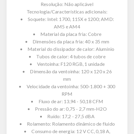
Resolução: Não aplicável
Tecnologia/Características adicionais:
• Soquete: Intel: 1700, 115X e 1200; AMD:
AM5 e AM4
• Material da placa fria: Cobre
• Dimensões da placa fria: 40 x 35 mm
• Material do dissipador de calor: Alumínio
• Tubos de calor: 4 tubos de cobre
• Ventoinha: F120 RGB, 1 unidade
• Dimensão da ventoinha: 120 x 120 x 26
mm
• Velocidade da ventoinha: 500-1.800 + 300
RPM
• Fluxo de ar: 13,94 - 50,18 CFM
• Pressão do ar: 0,75 - 2,7 mm-H2O
• Ruído: 17,2 - 27,5 dBA
• Rolamento: Rolamento dinâmico de fluido
• Consumo de energia: 12 V CC, 0,18 A,