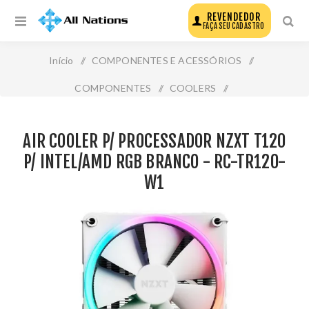
REVENDEDOR
FAÇA SEU CADASTRO
Início
/
COMPONENTES E ACESSÓRIOS
/
COMPONENTES
/
COOLERS
/
Air Cooler P/ Processador Nzxt T120 P/ Intel/Amd Rgb
AIR COOLER P/ PROCESSADOR NZXT T120
Branco - Rc-Tr120-W1
P/ INTEL/AMD RGB BRANCO - RC-TR120-
W1