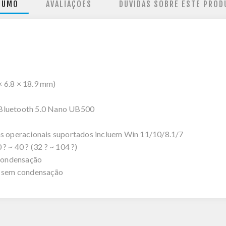
SUMO
AVALIAÇÕES
DÚVIDAS SOBRE ESTE PROD
× 6.8 × 18.9 mm)
luetooth 5.0 Nano UB500
 operacionais suportados incluem Win 11/10/8.1/7
~ 40 ? (32 ? ~ 104 ?)
condensação
 sem condensação