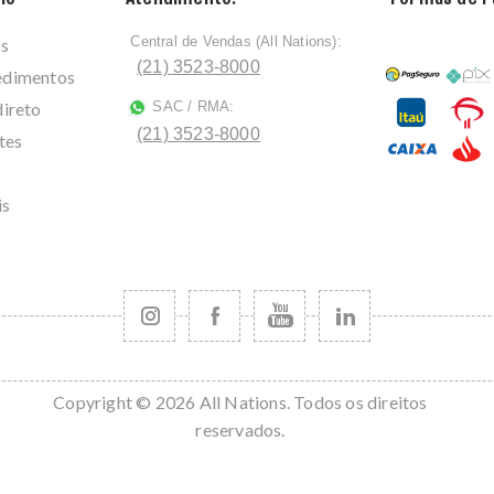
Central de Vendas (All Nations):
os
ﾠ
(21) 3523-8000
cedimentos
direto
SAC / RMA:
ﾠ
(21) 3523-8000
tes
is
Copyright © 2026 All Nations. Todos os direitos
reservados.