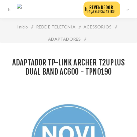
REVENDEDOR
FAÇA SEU CADASTRO
Início
/
REDE E TELEFONIA
/
ACESSÓRIOS
/
ADAPTADORES
/
Adaptador Tp-Link Archer T2uplus Dual Band Ac600 -
ADAPTADOR TP-LINK ARCHER T2UPLUS
Tpn0190
DUAL BAND AC600 - TPN0190