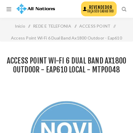
REVENDEDOR
FAÇA SEU CADASTRO
Início
/
REDE E TELEFONIA
/
ACCESS POINT
/
Access Point Wi-Fi 6 Dual Band Ax1800 Outdoor - Eap610
Local - Mtp0048
ACCESS POINT WI-FI 6 DUAL BAND AX1800
OUTDOOR - EAP610 LOCAL - MTP0048