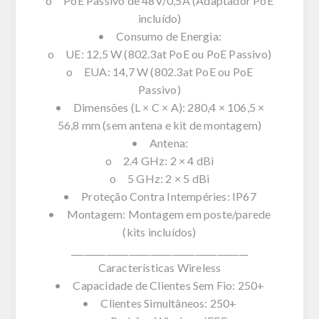
o PoE Passivo de 48V/0,5A (Adaptador PoE
incluído)
• Consumo de Energia:
o UE: 12,5 W (802.3at PoE ou PoE Passivo)
o EUA: 14,7 W (802.3at PoE ou PoE
Passivo)
• Dimensões (L × C × A): 280,4 × 106,5 ×
56,8 mm (sem antena e kit de montagem)
• Antena:
o 2.4 GHz: 2 × 4 dBi
o 5 GHz: 2 × 5 dBi
• Proteção Contra Intempéries: IP67
• Montagem: Montagem em poste/parede
(kits incluídos)
________________________________________
Características Wireless
• Capacidade de Clientes Sem Fio: 250+
• Clientes Simultâneos: 250+