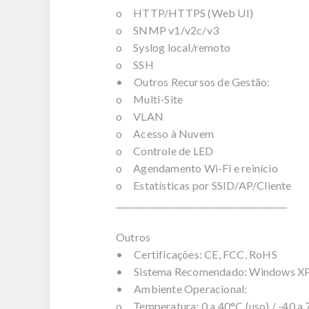
o HTTP/HTTPS (Web UI)
o SNMP v1/v2c/v3
o Syslog local/remoto
o SSH
• Outros Recursos de Gestão:
o Multi-Site
o VLAN
o Acesso à Nuvem
o Controle de LED
o Agendamento Wi-Fi e reinício
o Estatísticas por SSID/AP/Cliente
________________________________________
Outros
• Certificações: CE, FCC, RoHS
• Sistema Recomendado: Windows XP o
• Ambiente Operacional:
o Temperatura: 0 a 40°C (uso) / -40 a