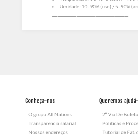
o Umidade: 10–90% (uso) / 5–90% (a
________________________________________
Conheça-nos
Queremos ajudá-
O grupo All Nations
2ª Via De Bolet
Transparência salarial
Políticas e Pro
Nossos endereços
Tutorial de Fat. 