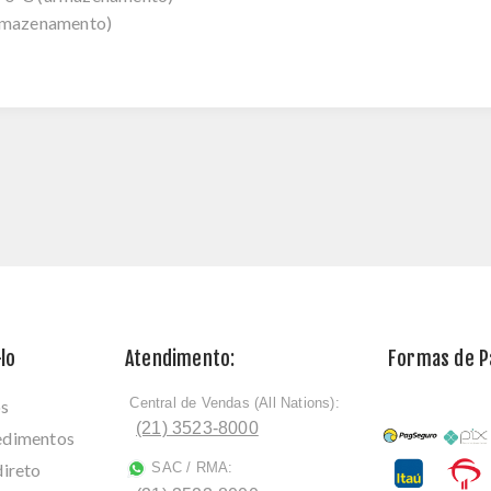
rmazenamento)
lo
Atendimento:
Formas de 
Central de Vendas (All Nations):
os
ﾠ
(21) 3523-8000
cedimentos
direto
SAC / RMA:
ﾠ