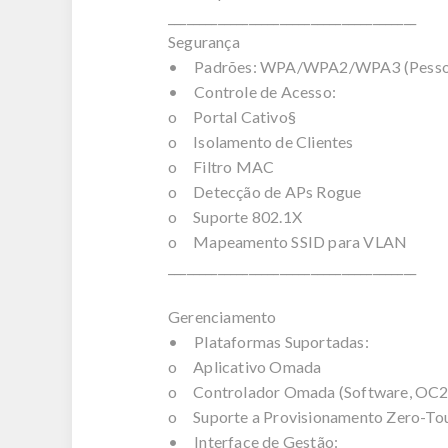
________________________________________
Segurança
• Padrões: WPA/WPA2/WPA3 (Pessoal
• Controle de Acesso:
o Portal Cativo§
o Isolamento de Clientes
o Filtro MAC
o Detecção de APs Rogue
o Suporte 802.1X
o Mapeamento SSID para VLAN
________________________________________
Gerenciamento
• Plataformas Suportadas:
o Aplicativo Omada
o Controlador Omada (Software, OC2
o Suporte a Provisionamento Zero-To
• Interface de Gestão: