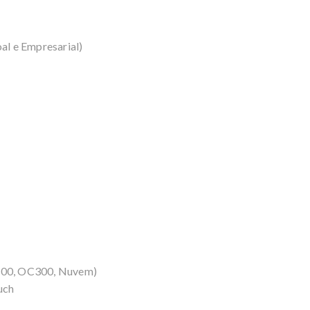
 e Empresarial)
00, OC300, Nuvem)
uch