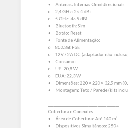
• Antenas: Internas Omnidirecionais
o 2,4 GHz: 2× 4 dBi
o 5 GHz: 4× 5 dBi
• Bluetooth: Sim
• Botão: Reset
• Fonte de Alimentação:
o 802.3at PoE
o 12V / 2A DC (adaptador não incluso
• Consumo:
o UE: 20,8 W
o EUA: 22,3 W
• Dimensões: 220 × 220 × 32,5 mm (8,7 
• Montagem: Teto / Parede (kits inclu
________________________________________
Cobertura e Conexões
• Área de Cobertura: Até 140 m²
• Dispositivos Simultâneos: 250+