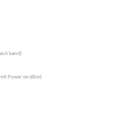
each band)
smit Power on dBm)