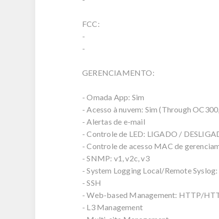
FCC:
-
-
GERENCIAMENTO:
- Omada App: Sim
- Acesso à nuvem: Sim (Through OC300
- Alertas de e-mail
- Controle de LED: LIGADO / DESLIG
- Controle de acesso MAC de gerencia
- SNMP: v1, v2c, v3
- System Logging Local/Remote Syslog:
- SSH
- Web-based Management: HTTP/HT
- L3 Management