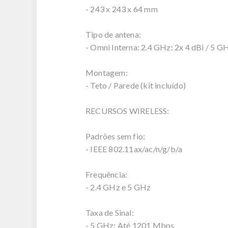
- 243 x 243 x 64 mm
Tipo de antena:
- Omni Interna: 2.4 GHz: 2x 4 dBi / 5 GH
Montagem:
- Teto / Parede (kit incluído)
RECURSOS WIRELESS:
Padrões sem fio:
- IEEE 802.11ax/ac/n/g/b/a
Frequência:
- 2.4 GHz e 5 GHz
Taxa de Sinal:
- 5 GHz: Até 1201 Mbps