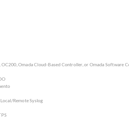
, OC200, Omada Cloud-Based Controller, or Omada Software Co
ADO
mento
 Local/Remote Syslog
TPS