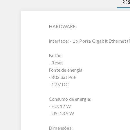
RE
HARDWARE:
Interface: - 1 x Porta Gigabit Ethernet
Botão:
- Reset
Fonte de energia:
- 802.3at PoE
- 12 V DC
Consumo de energia:
- EU: 12 W
- US: 13.5 W
Dimensões: