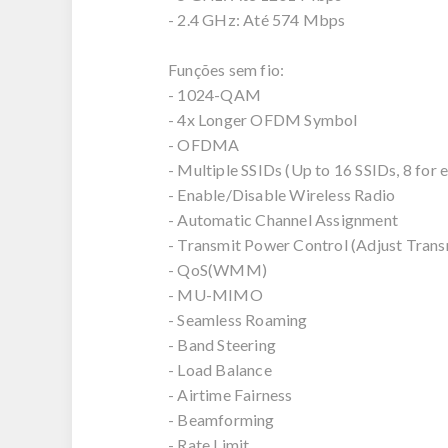
- 2.4 GHz: Até 574 Mbps
Funções sem fio:
- 1024-QAM
- 4x Longer OFDM Symbol
- OFDMA
- Multiple SSIDs (Up to 16 SSIDs, 8 for 
- Enable/Disable Wireless Radio
- Automatic Channel Assignment
- Transmit Power Control (Adjust Tran
- QoS(WMM)
- MU-MIMO
- Seamless Roaming
- Band Steering
- Load Balance
- Airtime Fairness
- Beamforming
- Rate Limit