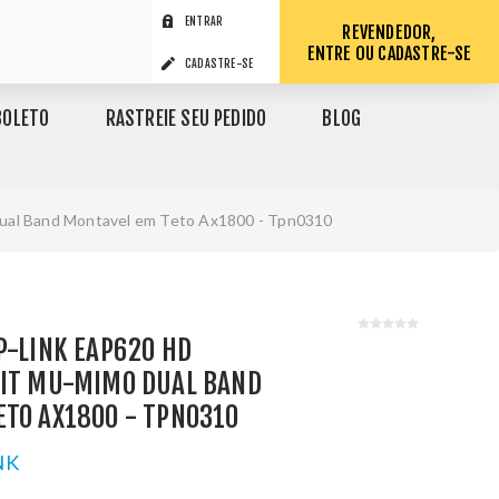
ENTRAR
REVENDEDOR,
ENTRE OU CADASTRE-SE
CADASTRE-SE
BOLETO
RASTREIE SEU PEDIDO
BLOG
Dual Band Montavel em Teto Ax1800 - Tpn0310
P-LINK EAP620 HD
BIT MU-MIMO DUAL BAND
ETO AX1800 - TPN0310
NK
1