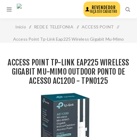
REVENDEDOR
FAÇA SEU CADASTRO
Início
/
REDE E TELEFONIA
/
ACCESS POINT
/
Access Point Tp-Link Eap225 Wireless Gigabit Mu-Mimo
Outdoor Ponto de Acesso Ac1200 - Tpn0125
ACCESS POINT TP-LINK EAP225 WIRELESS
GIGABIT MU-MIMO OUTDOOR PONTO DE
ACESSO AC1200 - TPN0125