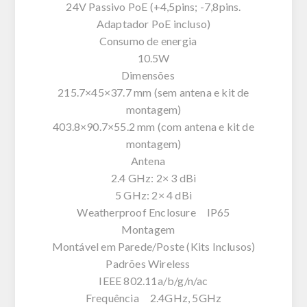
24V Passivo PoE (+4,5pins; -7,8pins.
Adaptador PoE incluso)
Consumo de energia
10.5W
Dimensões
215.7×45×37.7 mm (sem antena e kit de
montagem)
403.8×90.7×55.2 mm (com antena e kit de
montagem)
Antena
2.4 GHz: 2× 3 dBi
5 GHz: 2× 4 dBi
Weatherproof Enclosure IP65
Montagem
Montável em Parede/Poste (Kits Inclusos)
Padrões Wireless
IEEE 802.11a/b/g/n/ac
Frequência 2.4GHz, 5GHz