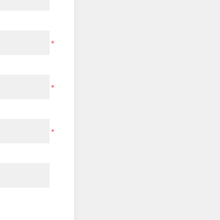
*
*
*