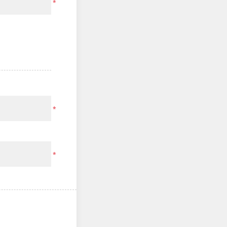
*
*
*