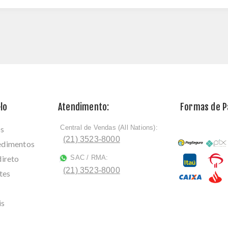
lo
Atendimento:
Formas de 
Central de Vendas (All Nations):
os
ﾠ
(21) 3523-8000
cedimentos
direto
SAC / RMA:
ﾠ
(21) 3523-8000
tes
is