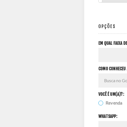
OPÇÕES
EM QUAL FAIXA 
COMO CONHECEU 
VOCÊ É UM(A)?:
Revenda
WHATSAPP: