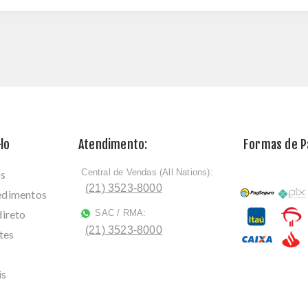
lo
Atendimento:
Formas de 
Central de Vendas (All Nations):
os
ﾠ
(21) 3523-8000
cedimentos
direto
SAC / RMA:
ﾠ
(21) 3523-8000
tes
is