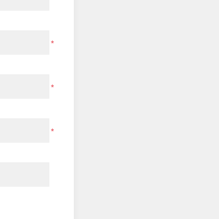
*
*
*