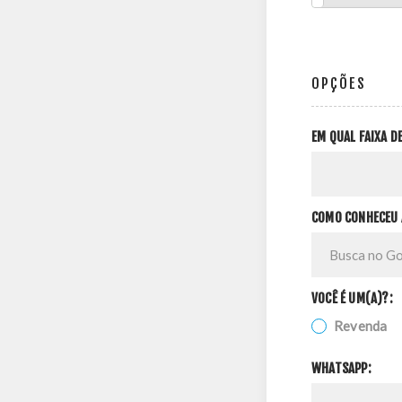
OPÇÕES
EM QUAL FAIXA 
COMO CONHECEU 
VOCÊ É UM(A)?:
Revenda
WHATSAPP: