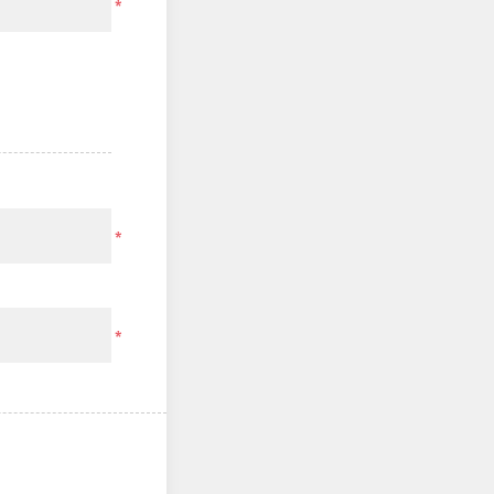
*
*
*