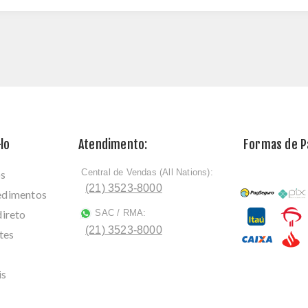
lo
Atendimento:
Formas de 
Central de Vendas (All Nations):
os
ﾠ
(21) 3523-8000
cedimentos
direto
SAC / RMA:
ﾠ
(21) 3523-8000
tes
is