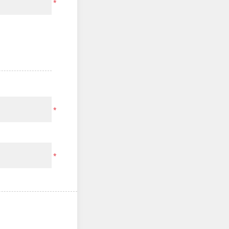
*
*
*