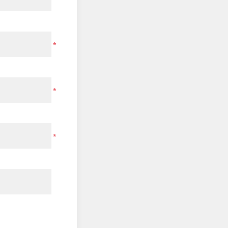
*
*
*