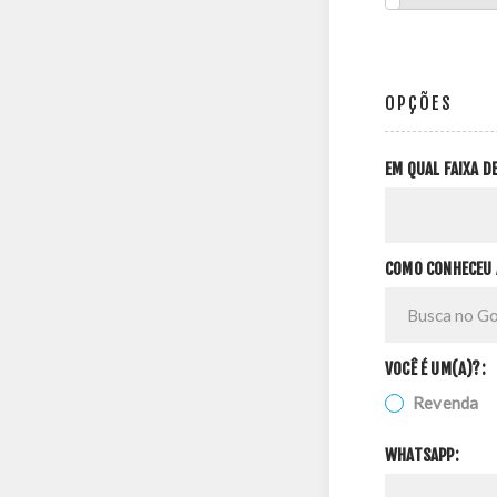
OPÇÕES
EM QUAL FAIXA 
COMO CONHECEU 
VOCÊ É UM(A)?:
Revenda
WHATSAPP: