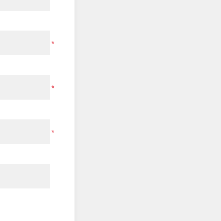
*
*
*