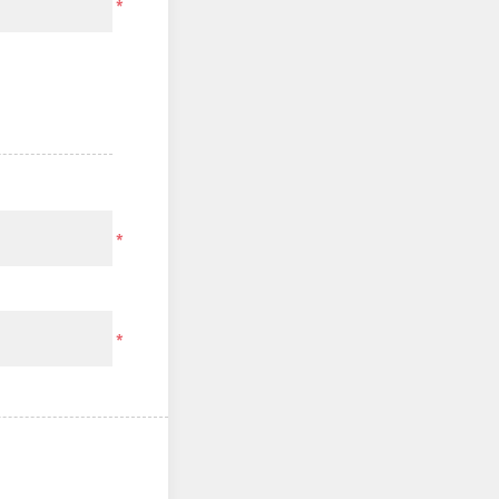
*
*
*