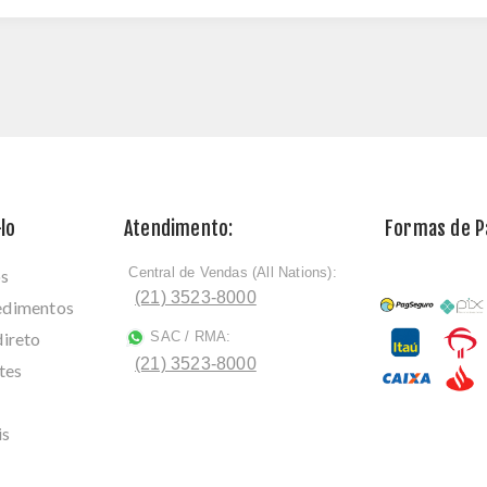
lo
Atendimento:
Formas de 
Central de Vendas (All Nations):
os
ﾠ
(21) 3523-8000
cedimentos
direto
SAC / RMA:
ﾠ
(21) 3523-8000
tes
is