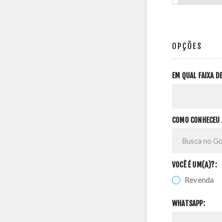
OPÇÕES
EM QUAL FAIXA 
COMO CONHECEU 
VOCÊ É UM(A)?:
Revenda
WHATSAPP: