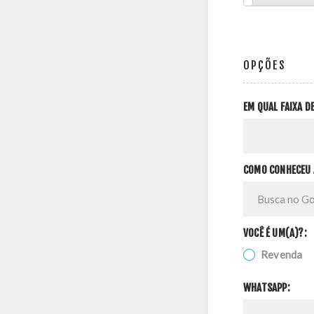
OPÇÕES
EM QUAL FAIXA 
COMO CONHECEU 
VOCÊ É UM(A)?:
Revenda
WHATSAPP: