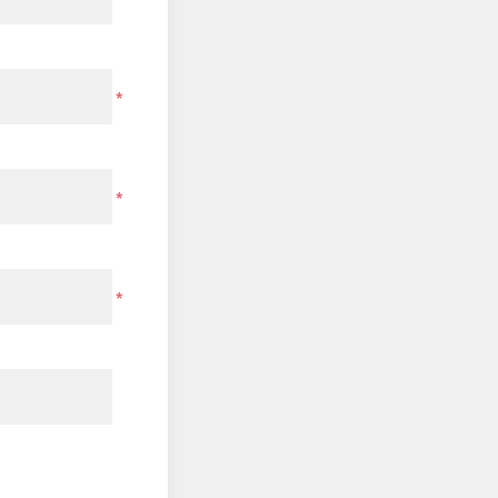
*
*
*