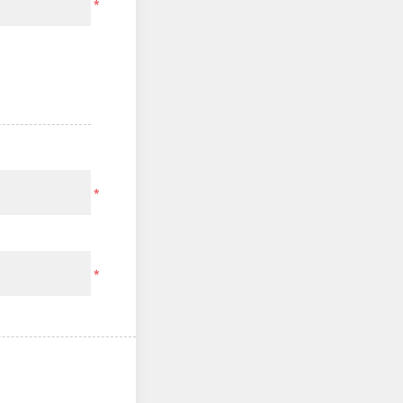
*
*
*