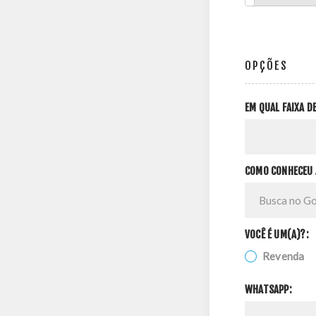
OPÇÕES
EM QUAL FAIXA 
COMO CONHECEU 
VOCÊ É UM(A)?:
Revenda
WHATSAPP: