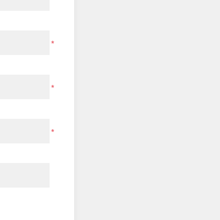
*
*
*