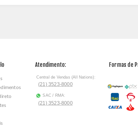
lo
Atendimento:
Formas de 
Central de Vendas (All Nations):
os
ﾠ
(21) 3523-8000
cedimentos
direto
SAC / RMA:
ﾠ
(21) 3523-8000
tes
is