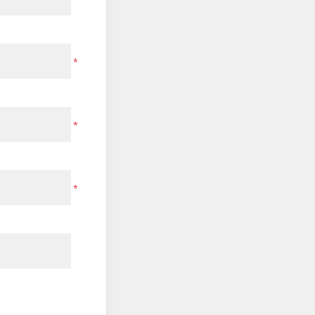
*
*
*