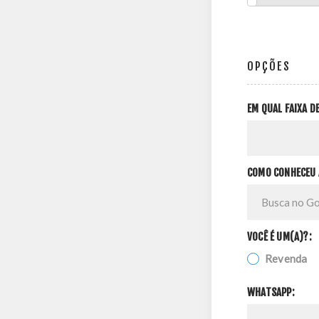
OPÇÕES
EM QUAL FAIXA 
COMO CONHECEU 
VOCÊ É UM(A)?:
Revenda
WHATSAPP: