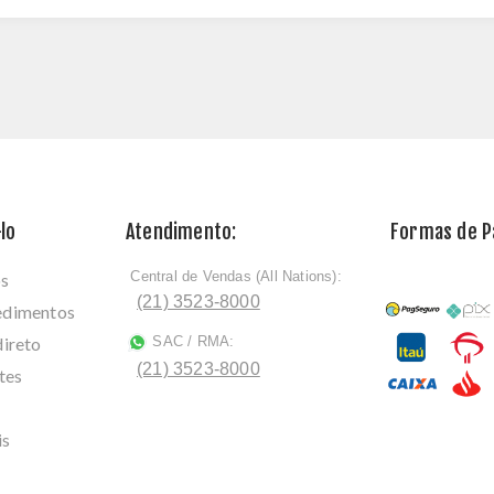
lo
Atendimento:
Formas de 
Central de Vendas (All Nations):
os
ﾠ
(21) 3523-8000
cedimentos
direto
SAC / RMA:
ﾠ
(21) 3523-8000
tes
is