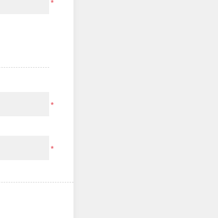
*
*
*