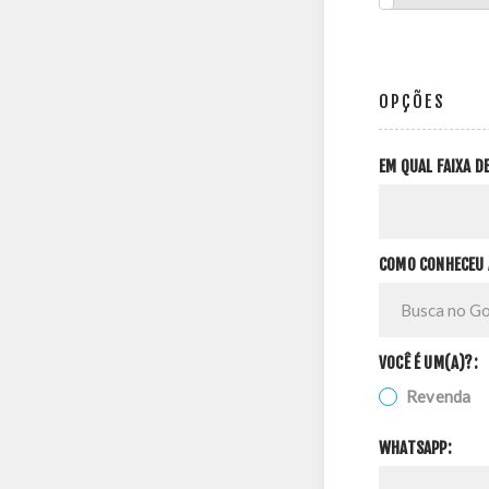
OPÇÕES
EM QUAL FAIXA 
COMO CONHECEU 
VOCÊ É UM(A)?:
Revenda
WHATSAPP: