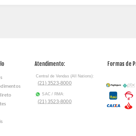
lo
Atendimento:
Formas de 
Central de Vendas (All Nations):
os
ﾠ
(21) 3523-8000
cedimentos
direto
SAC / RMA:
ﾠ
(21) 3523-8000
tes
is