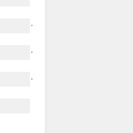
*
*
*