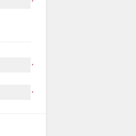
*
*
*