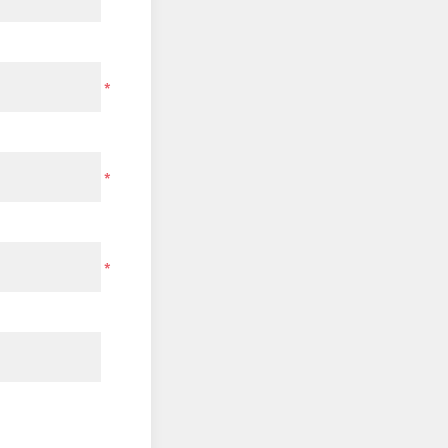
*
*
*