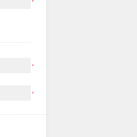
*
*
*