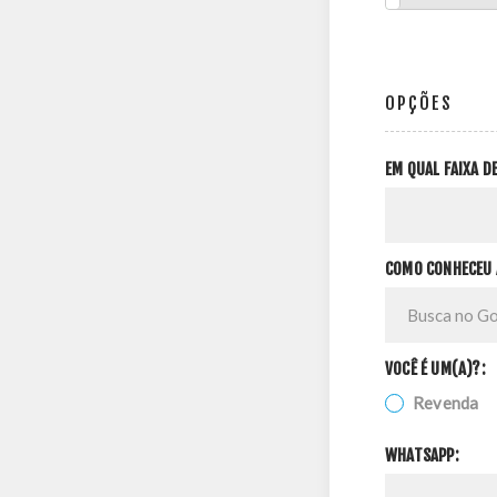
OPÇÕES
EM QUAL FAIXA 
COMO CONHECEU 
VOCÊ É UM(A)?:
Revenda
WHATSAPP: