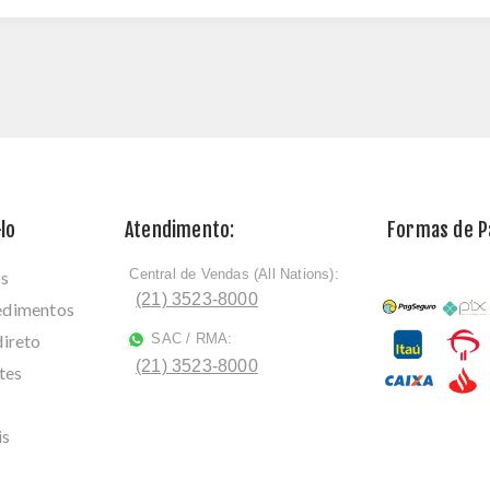
lo
Atendimento:
Formas de 
Central de Vendas (All Nations):
os
ﾠ
(21) 3523-8000
cedimentos
direto
SAC / RMA:
ﾠ
(21) 3523-8000
tes
is