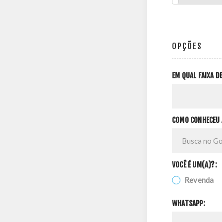
OPÇÕES
EM QUAL FAIXA 
COMO CONHECEU 
VOCÊ É UM(A)?:
Revenda
WHATSAPP: