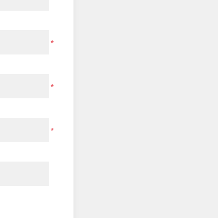
*
*
*