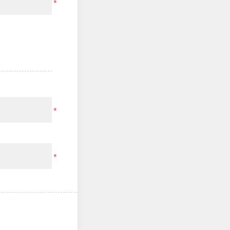
*
*
*