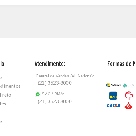
lo
Atendimento:
Formas de 
Central de Vendas (All Nations):
os
ﾠ
(21) 3523-8000
cedimentos
direto
SAC / RMA:
ﾠ
(21) 3523-8000
tes
is