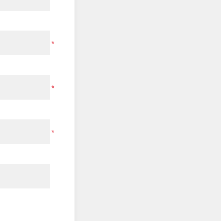
*
*
*