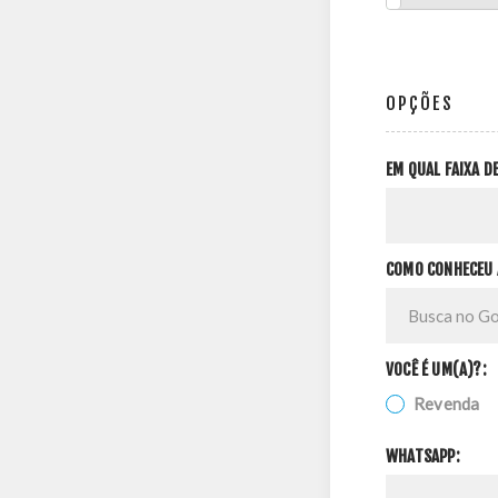
OPÇÕES
EM QUAL FAIXA 
COMO CONHECEU 
VOCÊ É UM(A)?:
Revenda
WHATSAPP: