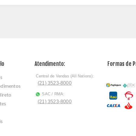
lo
Atendimento:
Formas de 
Central de Vendas (All Nations):
os
ﾠ
(21) 3523-8000
cedimentos
direto
SAC / RMA:
ﾠ
(21) 3523-8000
tes
is