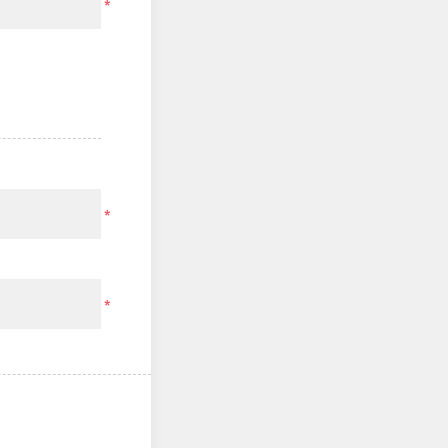
*
*
*